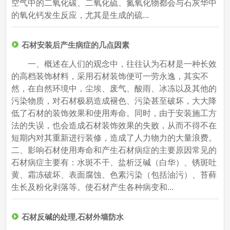
空气中的二氧化碳、二氧化硫、氮氧化物都会与石灰华中
的氧化钙发生反应，尤其是生成的硫...
石材安装后产生病症的几点因素
一、概述在人们的观念中，往往认为石材是一种长效
的高档装饰材料，采用石材装饰便可一劳永逸，其实不
然，在自然环境中，尘埃、废气、酸雨、冰冻以及其他的
污染物质，对石材极易造成褪色、污染甚至破坏，大大降
低了石材的装饰效果和使用寿命。同时，由于安装施工方
法的失误，也会造成石材装饰效果的失败，从而不得不在
短期内对其重新进行装修，造成了人力物力的大量浪费。
二、影响石材使用寿命和产生石材病症的主要原因常见的
石材病症主要有：水斑不干、盐析泛碱（白华）、锈斑吐
黄、霜冻破坏、表面腐蚀、色素污染（包括油污）、苔藓
生长及粉化剥落等。使石材产生各种病变和...
石材反碱的处理,石材外墙防水