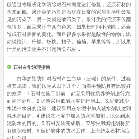
般通过物理或化学清除对石材病症进行修复，还原石材的
本来面貌。果汁类的污染是石材在日常的家居生活中最常
见的污染了，另一类就是油污类了。果汁类的污渍不仅颜
色很多，而且果汁中含有色素，如果长时间不清除，还会
造成石材表面的黄化。而且很多水果都是酸性的物物，比
如说橙汁、柠檬、杨桃、桔子、葡萄、苹果等等，所以果
汁类的污染物并不只是污染石材...
石材白华治理指南
白华的预防针对石材产生白华（泛碱）的条件、过程
极其规律，我们认为从以下几个方面着手预防具有比较好
的效果：1.石材在施工以前，都应采用优质养护剂进行六
面防护处理。2.尽量采用低碱水泥进行施工。3.尽量减少
水泥中水份的含量，建议采用在水泥中加入减水剂以达到
减水的目的。4.建议在水泥中加入防水添加剂，以达到水
泥防水的目的。5.石材安装完成后，应尽快用填缝剂将所
有缝隙密封。6.做好墙体的防水工作。上海鹏发石材病症
处理公司...