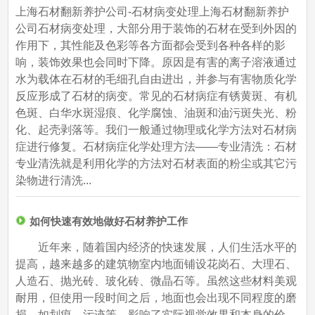
上海石材翻新养护公司-石材病变处理上海石材翻新养护
公司石材病变处理，大部分用于装饰的石材在受到外因的
作用下，其性能及色彩等各方面都会受到各种各样的影
响，装饰效果也会同时下降。原因是有害的离子溶液通过
水为载体在石材的毛细孔自由进出，并参与有害物质化学
反应形成了石材的病变。常见的石材病症有锈黄斑、有机
色斑、白华水斑湿痕、化学腐蚀、油斑和油污斑失光、粉
化、起壳剥落等。我们一般通过物理或化学方法对石材病
症进行修复。石材病症化学处理方法——专业清洗：石材
专业清洗就是利用化学的方法对石材表面的粉尘或其它污
染物进行清洗...
如何快速有效地做好石材养护工作
近年来，随着国内经济的快速发展，人们生活水平的
提高，越来越多的建筑物室内地面铺设花岗石、大理石、
人造石、抛光砖、玻化砖、微晶石等。虽然这些材料美观
耐用，但使用一段时间之后，地面也会出现不同程度的磨
损，如划痕、污迹等，影响了实际视觉效果和本身的价