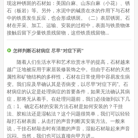
现这种锈斑的石材如：美国白麻、山东白麻（小花）、锈
石（板岩）等。另外，水泥中的碱质在水的作用下与石材
中的铁质发生反应，也会形成锈斑。（二）表层锈斑。石
材在开采、加工、运输、安装的过程中，表面与铁质物体
接触后留下少量铁质残留物，这些铁质残留物...
怎样判断石材病症 尽早“对症下药”
随着人们生活水平和艺术欣赏水平的提高，石材越来
越广泛地被应用于家居装修装饰之中。但由于石材的天然
属性和矿物结构的多样性，石材在日常使用中容易发生病
变。我们应及早确认其是否病变，以尽早“对症下药”。石
材病症的认定是处理病症的首要条件，如果无法确认其病
症，那将无从着手。在处理问题前，我们必须做到以下几
点：1、确定石材的安装方法石材是如何安装的？干挂
法、胶粘法还是湿帖法？这个问题很简单，我们可以轻轻
敲打石材表面，从击打的声音判断其安装方法。一般来
说，干挂石材敲击时有清脆的声音，湿贴石材敲起来声音
沉闷。当然，我们也可以直接向甲方进...