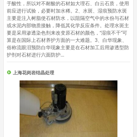
于酸性，所以对不耐酸的石材如大理石、白云石质，使用
前应进行试验，必要时加水稀。2、水斑、湿痕预防水斑
主要是注入树脂使石材防水，以阻隔空气中的水份与石材
或水泥内部物质接触，降低其化学反应条件。处理水斑主
要是采用渗透染色剂来改变原石材的颜色，“湿痕不干”可
算是在国际上石材养护方面的一大难题。3、白华现象、
俗称流眼泪预防白华现象主要是在石材加工后用渗透型防
护剂对石材进行六面防护...
上海花岗岩结晶处理