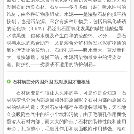
发到石面污染石材。石材——多孔多纹（裂）吸水性强的
饰材，由各种矿物质组成。水泥——是湿贴石材的找平粘
接剂，也是污染源。它含有多种矿物质，包括易氧化成锈
的硫化铁（3-6％）易泛出石面氧化发黑的碱性硅酸盐即
水渍黑斑，俗称水斑及产生白华的硫酸钙。水分——是石
材与水泥的粘合助剂，又是溶合分解和蒸发水泥矿物质的
氧化污染物的传动力。石缝孔隙——吸水量大、蒸发量也
大、最快渗透，最慢干沽，水泥污染物最集中的污染渠
道。防护剂——劣质或不适用的防护剂易...
石材病变分内因外因 找对原因才能根除
石材病变是件很让人头疼的事，可是你是否知道，石
材病变也分为内部原因和外部原因呢？石材内部的原因石
材的结构构造：天然石材中都存在着微裂隙和毛，天长地
久会吸附空气中的细小尘埃和污物，由于毛细孔作用而慢
慢渗入石材内部，而大大的降低了石材的装饰性能和使用
寿命，孔隙越小，毛细孔作用和表面吸附作用越强。相对