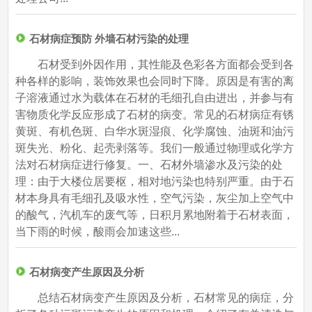
石材病症预防 外墙石材污染的处理
石材受到外因作用，其性能及色彩各方面都会受到各
种各样的影响，装饰效果也会同时下降。原因是有害的离
子溶液通过水为载体在石材的毛细孔自由进出，并参与有
害物质化学反应形成了石材的病变。常见的石材病症有锈
黄斑、有机色斑、白华水斑湿痕、化学腐蚀、油斑和油污
斑失光、粉化、起壳剥落等。我们一般通过物理或化学方
法对石材病症进行修复。一、石材外墙渗水及污染的处
理：由于大楼位居要枢，相对地污染也特别严重。由于石
材本身具有毛细孔及吸水性，空气污染，灰尘加上空气中
的酸气，汽机车的废气等，日积月累地附着于石材表面，
当下雨的时候，酸雨会加速这些...
石材病变产生原因及分析
总结石材病变产生原因及分析，石材常见的病症，分