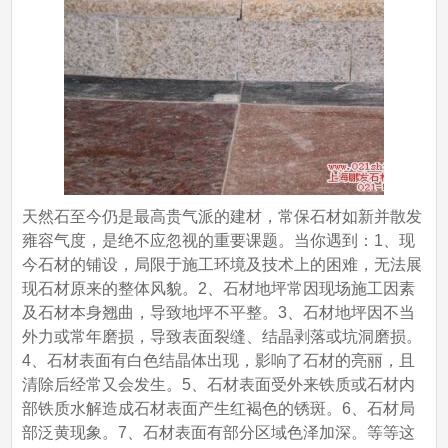
天然石至今仍是最高贵气派的建材，常保石材如新并散发
雍容气度，是绝不应忽视的重要课题。当你遇到：1、现
今石材的铺设，局限于施工环境及技术上的困难，无法展
现石材原来的整体风貌。2、石材地坪常因现场施工因素
及石材本身翘曲，导致地坪不平整。3、石材地坪因不当
外力或常年磨损，导致表面裂缝、结晶剥落或坑洞磨损。
4、石材表面有白色结晶体出现，影响了石材的亮丽，且
清除后经常又会发生。5、石材表面受外来铁质或石材内
部铁质水解造成石材表面产生红褐色的锈斑。6、石材局
部泛黄现象。7、石材表面有部分区域色泽加深。等等这