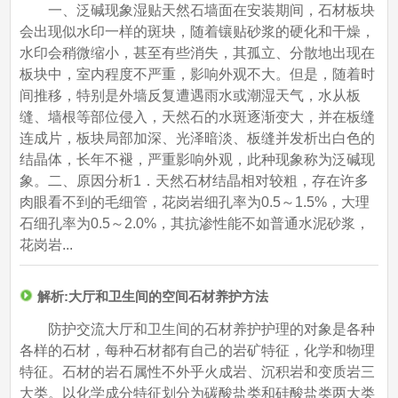
一、泛碱现象湿贴天然石墙面在安装期间，石材板块
会出现似水印一样的斑块，随着镶贴砂浆的硬化和干燥，
水印会稍微缩小，甚至有些消失，其孤立、分散地出现在
板块中，室内程度不严重，影响外观不大。但是，随着时
间推移，特别是外墙反复遭遇雨水或潮湿天气，水从板
缝、墙根等部位侵入，天然石的水斑逐渐变大，并在板缝
连成片，板块局部加深、光泽暗淡、板缝并发析出白色的
结晶体，长年不褪，严重影响外观，此种现象称为泛碱现
象。二、原因分析1．天然石材结晶相对较粗，存在许多
肉眼看不到的毛细管，花岗岩细孔率为0.5～1.5%，大理
石细孔率为0.5～2.0%，其抗渗性能不如普通水泥砂浆，
花岗岩...
解析:大厅和卫生间的空间石材养护方法
防护交流大厅和卫生间的石材养护护理的对象是各种
各样的石材，每种石材都有自己的岩矿特征，化学和物理
特征。石材的岩石属性不外乎火成岩、沉积岩和变质岩三
大类。以化学成分特征划分为碳酸盐类和硅酸盐类两大类