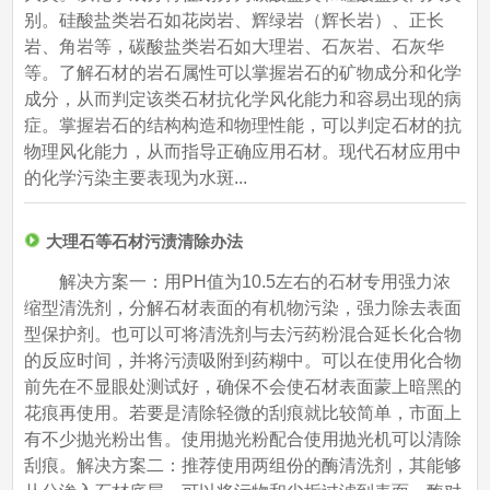
别。硅酸盐类岩石如花岗岩、辉绿岩（辉长岩）、正长
岩、角岩等，碳酸盐类岩石如大理岩、石灰岩、石灰华
等。了解石材的岩石属性可以掌握岩石的矿物成分和化学
成分，从而判定该类石材抗化学风化能力和容易出现的病
症。掌握岩石的结构构造和物理性能，可以判定石材的抗
物理风化能力，从而指导正确应用石材。现代石材应用中
的化学污染主要表现为水斑...
大理石等石材污渍清除办法
解决方案一：用PH值为10.5左右的石材专用强力浓
缩型清洗剂，分解石材表面的有机物污染，强力除去表面
型保护剂。也可以可将清洗剂与去污药粉混合延长化合物
的反应时间，并将污渍吸附到药糊中。可以在使用化合物
前先在不显眼处测试好，确保不会使石材表面蒙上暗黑的
花痕再使用。若要是清除轻微的刮痕就比较简单，市面上
有不少抛光粉出售。使用抛光粉配合使用抛光机可以清除
刮痕。解决方案二：推荐使用两组份的酶清洗剂，其能够