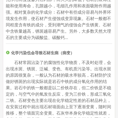
能和使用寿命，孔隙越小，毛细孔作用和表面吸附作用越
强。相对复杂的化学成分：石材中有些成分容易与外界环
境发生作用，使石材产生侵蚀或变异现象。石材一般都不
同程度含有铁的成分，受到潮气的侵蚀会产生锈黄。石材
中含铁量越高，锈斑越容易产生。另外，大多数天然大理
石的主要成分为碳酸盐、碳酸钙...
化学污染也会导致石材生病（病变）
石材常因沾染了的腐蚀性化学物质，不及时处理，会
出现水斑、锈斑、泛碱、变色、有机质污染等。出现水斑
的原因很复杂，一般认为石材的吸水率较高，石材防护没
做好锈斑的出现实际就是岩石中铁的成分氧化作用的结
果。岩石中的铁一般都是以二价铁存在，但二价铁是不稳
定的，与空气中的氧发生反应，变为三价铁，形成三氧化
二铁。石材变色主要出现在化学稳定性差的石材品种上，
在安装过程中就出现石材墙面由上至下逐渐变黄，随时间
推移，整个墙面完全变黄。石灰华本身化学稳定性就差，