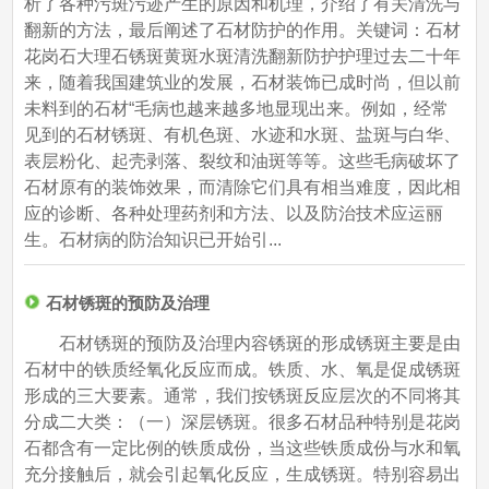
析了各种污斑污迹产生的原因和机理，介绍了有关清洗与
翻新的方法，最后阐述了石材防护的作用。关键词：石材
花岗石大理石锈斑黄斑水斑清洗翻新防护护理过去二十年
来，随着我国建筑业的发展，石材装饰已成时尚，但以前
未料到的石材“毛病也越来越多地显现出来。例如，经常
见到的石材锈斑、有机色斑、水迹和水斑、盐斑与白华、
表层粉化、起壳剥落、裂纹和油斑等等。这些毛病破坏了
石材原有的装饰效果，而清除它们具有相当难度，因此相
应的诊断、各种处理药剂和方法、以及防治技术应运丽
生。石材病的防治知识已开始引...
石材锈斑的预防及治理
石材锈斑的预防及治理内容锈斑的形成锈斑主要是由
石材中的铁质经氧化反应而成。铁质、水、氧是促成锈斑
形成的三大要素。通常，我们按锈斑反应层次的不同将其
分成二大类：（一）深层锈斑。很多石材品种特别是花岗
石都含有一定比例的铁质成份，当这些铁质成份与水和氧
充分接触后，就会引起氧化反应，生成锈斑。特别容易出