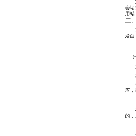
会堵
用蜡
二
发白
应，
的，