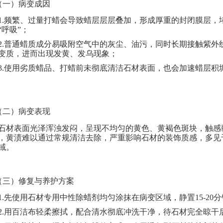
（
一
）
病变成因
1.
频繁、过量打蜡会导致蜡层层层叠加，形成厚重的封闭膜层，
“呼吸”；
2.
普通蜡质成分易吸附空气中的灰尘、油污，同时长期接触紫外
变质，进而出现发黄、发乌现象
；
3.
使用劣质蜡品、打蜡前未彻底清洁石材表面，也会加速蜡层积
（二）
病变表现
石材表面光泽浑浊发闷，呈现不均匀的黄色、黄褐色斑块，触感
，黄渍难以通过常规清洁去除，严重影响石材的装饰质感，多见
域。
（三）修复与养护方案
1.
先使用石材专用中性除蜡剂均匀涂抹在病变区域，静置
15-2
2.
用百洁布轻柔擦拭，配合清水彻底冲洗干净，待石材完全晾干