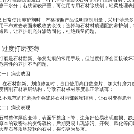
擦干水分；若残留较严重，可使用专用石材除残剂，轻柔处理表
2.
日常使用养护剂时，严格按照产品说明控制用量，采用
“薄涂多
用干布擦去表面未吸收的余液；选择与石材材质适配的养护剂，
通风，让养护剂充分渗透固化，杜绝残留问题。
、
过度打磨变薄
打磨是石材翻新、修复划痕的常用手段，但过度打磨会直接破坏
危害性的养护不当问题。
（一）病变成因
1.在石材翻新、划痕修复时，盲目使用高目数磨片、加大打磨力
度切削石材表层结构，导致石材板材厚度非正常减薄；
2.不规范的打磨操作会破坏石材内部致密结构，让石材变得脆弱
（二）病变表现
石材整体厚度变薄，表面平整度下降，边角部位易出现磨损、缺
原本的致密结构变得疏松，后期更易出现渗污、开裂、风化等问
大理石等质地较软的石材，损伤更为显著。