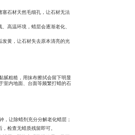
堵塞石材天然毛细孔，让石材无法
线、高温环境，蜡层会逐渐老化、
垢发黄，让石材失去原本清亮的光
黏腻粗糙，用抹布擦拭会留下明显
于室内地面、台面等频繁打蜡的石
0分钟，让除蜡剂充分分解老化蜡层
；
后，检查无蜡质残留即可。