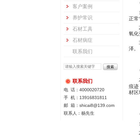
客户案例
养护常识
正常
石材工具
氧化
石材病症
泽。
联系我们
联系我们
痕迹
电 话：4000020720
材区
手 机：13916831811
邮 箱：shicai8@139.com
联系人：杨先生