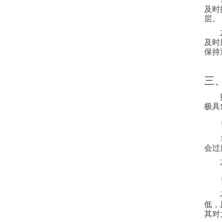
及时
层。
及时
保持
三
极具
会过
低，
其对