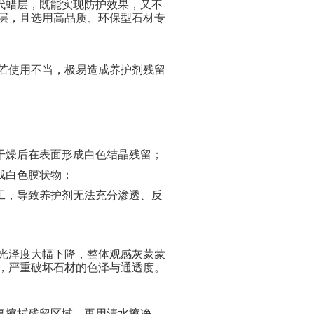
代蜡层，既能实现防护效果，又不
层，且选用高品质、环保型石材专
若使用不当，极易造成养护剂残留
干燥后在表面形成白色结晶残留；
成白色膜状物；
工，导致养护剂无法充分渗透、反
光泽度大幅下降，整体观感灰蒙蒙
，严重破坏石材的色泽与通透度。
复擦拭残留区域，再用清水擦净、