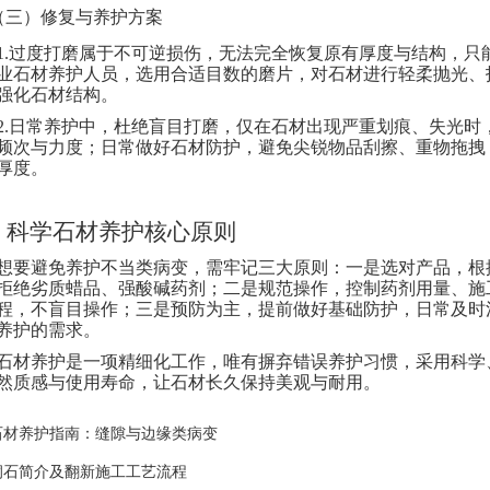
（
三）修复与养护方案
1.过度打磨属于不可逆损伤，无法完全恢复原有厚度与结构，只
业
石材养护
人员，选用合适目数的磨片，对石材进行轻柔抛光、
强化石材结构。
2.日常养护中，杜绝盲目打磨，仅在石材出现严重划痕、失光时
频次与力度；日常做好石材防护，避免尖锐物品刮擦、重物拖拽
厚度。
、
科学石材养护核心原则
想要避免养护不当类病变，需牢记三大原则：一是选对产品，根
拒绝劣质蜡品、强酸碱药剂；二是规范操作，控制药剂用量、施
程，不盲目操作；三是预防为主，提前做好基础防护，日常及时
养护的需求。
石材养护是一项精细化工作，唯有摒弃错误养护习惯，采用科学
然质感与使用寿命，让石材长久保持美观与耐用。
石材养护指南：缝隙与边缘类病变
洞石简介及翻新施工工艺流程