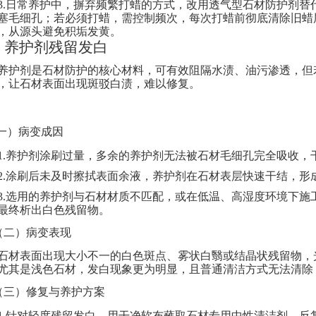
3.
日常养护中，摒弃频繁打蜡的方式，改用透气型石材防护剂替
塞毛细孔；若必须打蜡，需控制频次，每次打蜡前彻底清除旧蜡
，从源头避免积垢发黄。
、
养护剂残留发白
养护剂是石材防护的核心材料，可有效阻隔水渍、油污渗透，但
，让石材表面出现斑驳白渍，难以修复。
(一）病变成因
1.
养护剂涂刷过量，多余的养护剂无法被石材毛细孔完全吸收，
2.
涂刷后未及时擦拭表面余液，养护剂在石材表层快速干结，形
3.
选用的养护剂与石材材质不匹配，或在低温、高湿度环境下施
最终析出白色残留物。
（二）病变表现
石材表面出现大小不一的白色斑点、雾状白翳或结晶状残留物，
尤其是浅色石材，发白现象更为明显，且普通清洁方式无法清除
（三）修复与养护方案
1.
针对轻度残留发白，用干净软布蘸取石材专用中性清洁剂，反