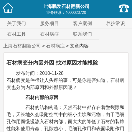
上海鹏发石材翻新公司
业务联系：
4000020720
关于我们
服务项目
客户案例
养护常识
石材工具
石材病症
联系我们
上海石材翻新公司
>
石材病症
> 文章内容
石材病变分内因外因 找对原因才能根除
发布时间：
2010-11-28
石材病变是件很让人头疼的事，可是你是否知道，
石材病
变
也分为内部原因和外部原因呢？
石材内部的原因
石材的结构构造：
天然石材
中都存在着微裂隙和
毛，天长地久会吸附空气中的细小尘埃和污物，由于毛细
孔作用而慢慢渗入石材内部，而大大的降低了石材的装饰
性能和使用寿命，孔隙越小，毛细孔作用和表面吸附作用