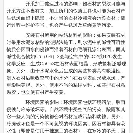
开采加工储运过程的影响：如石材的裂纹可能与
开采方法不当有关；加工所用的铁质工具也可能为石材产
生锈斑而留下隐患，不适当的石材冷却液会污染石材；储
运过程中维护不当，也会产生锈斑及草绳黄等污染。
安装石材所用的粘结材料的影响：如果安装石材
时采用水泥浆粘贴的湿贴法施工，则水泥中的碱性可溶性
物质会因雨水的侵蚀而沿着石材的毛细孔渗出表面，而其
碱性化合物如Ca（Oh）2会与空气中的CO2或H2O发生
化学反应，生成CaCo3在石材表面结晶，形成盐析泛碱现
象。另外，由于水泥水化后生成的某些盐类具有吸湿性，
渗入石材后吸收空气中的水分而在石材表面形成水斑，严
重影响美观。另外，使用不当的粘结材料，如某些石材粘
贴胶，也会使石材产生变黄。
环境因素的影响：环境因素包括环境污染、酸雨
侵蚀与冷冻破坏等。自然环境中受空气的污染、酸雨和其
它一些人为的污染物都会对石材造成污染和腐蚀。另外，
冷冻破坏也是一个不可忽视的环境因素，因石材都具有吸
水性（即使是使用干挂施工的石材），在寒冷的冬天，因