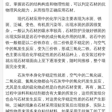
症。掌握岩石的结构构造和物理性能，可以判定石材的抗
物理风化能力，从而指导正确应用石材。
现代石材应用中的化学污染主要表现为水斑、锈
斑、泛碱、变色、有机质污染等。出现水斑的原因很复
杂，一般认为石材的吸水率较高，石材防护没做好锈斑的
出现实际就是岩石中铁的成分氧化作用的结果。岩石中的
铁一般都是以二价铁存在，但二价铁是不稳定的，与空气
中的氧发生反应，变为三价铁，形成三氧化二铁。石材变
色主要出现在化学稳定性差的石材品种上，在安装过程中
就出现石材墙面由上至下逐渐变黄，随时间推移，整个墙
面完全变黄。
石灰华本身化学稳定性就差，空气中的二氧化碳、
二氧化硫、氮氧化物都会与石灰华中的氧化钙发生反应，
尤其是生成的硫化物必然是白色的石材变黄。再有，施工
过程中涂料和粘结剂都含有大量的挥发分，这些挥发组分
也会与石材发生反应，对这类化学稳定性差的石材产生影
响。泛碱的现象在石材采用湿贴安装后出现较多。实际上
碱性物质来源多来自粘结材料，如果采用干挂施工的工艺