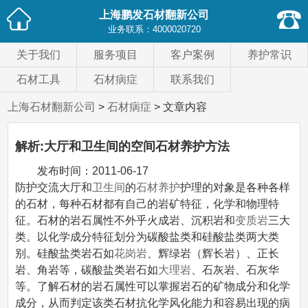
上海鹏发石材翻新公司
业务联系：
4000020720
关于我们
服务项目
客户案例
养护常识
石材工具
石材病症
联系我们
上海石材翻新公司
>
石材病症
> 文章内容
解析:大厅和卫生间的空间石材养护方法
发布时间：
2011-06-17
防护交流大厅和
卫生间
的
石材养护
护理的对象是各种各样
的石材，每种石材都有自己的岩矿特征，化学和物理特
征。石材的岩石属性不外乎火成岩、沉积岩和
变质岩
三大
类。以化学成分特征划分为碳酸盐类和硅酸盐类两大类
别。硅酸盐类岩石如
花岗岩
、辉绿岩（辉长岩）、正长
岩、角岩等，碳酸盐类岩石如
大理岩
、石灰岩、石灰华
等。了解石材的岩石属性可以掌握岩石的矿物成分和化学
成分，从而判定该类石材抗化学风化能力和容易出现的病