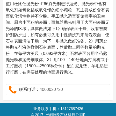
使用杜比仕抛光粉+F66真光剂进行抛光。抛光粉中含有
氧化剂如氧化铝或氧化锡的细小颗粒，其主要成份含有表
面氧化活性物并不含酸。手工抛光适宜宾馆楼宇的卫生
间、厨房小面积的表面，而机器抛光则用于大面积表面无
光泽的区域，具体做法如下1》确保表面干燥、没有被防
护剂防护过，如有必要可先用中性清洗剂来清洗表面，使
石材表面清洁干燥，为下一步抛光做好准备。2》用药匙
将抛光剂液体撤到石材表面，然后撒上同等数量的抛光
粉，在每平方英尺（0.093平方米）石材表面各用半药匙
抛光粉和抛光剂液体。3》用100---140磅地面打磨机或手
工打磨机（1500---2500转/分钟）配白尼龙垫、羊毛垫进
行打磨，在需要处理的地面进行抛光。
联系电话：
4000020720
业务联系手机：13127687426
© 2017
上海鹏发石材翻新公司
[]