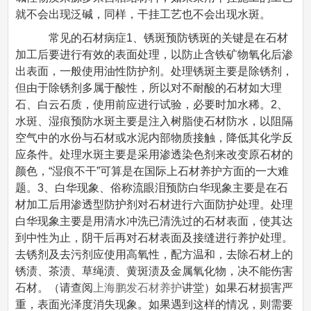
就不会出现泛碱，同样，干挂工艺也不会出现水斑。
常见的石材病症1、锈斑预防锈斑的关键是在石材
加工后要进行有效的表面处理，以防止含铁矿物氧化后渗
出表面，一般使用油性防护剂。处理锈斑主要是除锈剂，
但由于除锈剂多属于酸性，所以对不耐酸的石材如大理
石、白云石质，使用前应进行试验，必要时加水稀。2、
水斑、湿痕预防水斑主要是注入树脂使石材防水，以阻隔
空气中的水份与石材或水泥内部物质接触，降低其化学反
应条件。处理水斑主要是采用渗透染色剂来改变原石材的
颜色，“湿痕不干”可算是在国际上石材养护方面的一大难
题。3、白华现象、俗称流眼泪预防白华现象主要是在石
材加工后用渗透型防护剂对石材进行六面防护处理。处理
白华现象主要是用清水冲洗已清洗过的石材表面，使其达
到中性为止，阴干后再对石材表面及接缝进行养护处理。
去锈剂及去污剂应使用高氧性，配方温和，去除石材上的
锈渍、茶渍、草绳渍、黄斑渍及金属氧化物，决不能伤害
石材。（请查阅
上海鹏发石材养护
讲堂）如果石材损害严
重，表面光泽度消失现象。如果遇到这样的情况，则需要