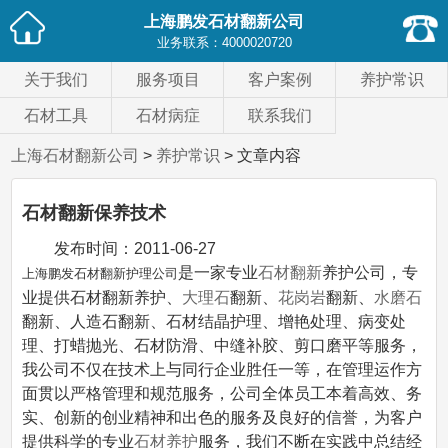
上海鹏发石材翻新公司
业务联系：
4000020720
关于我们
服务项目
客户案例
养护常识
石材工具
石材病症
联系我们
上海石材翻新公司
>
养护常识
> 文章内容
石材翻新保养技术
发布时间：
2011-06-27
是一家专业
石材翻新
养护公司，专
上海鹏发石材翻新护理公司
业提供石材翻新养护、
大理石
翻新、
花岗岩
翻新、
水磨石
翻新、人造石翻新、石材结晶护理、增艳处理、病变处
理、打蜡抛光、石材防滑、中缝补胶、剪口磨平等服务，
我公司不仅在技术上与同行企业胜任一等，在管理运作方
面贯以严格管理和规范服务，公司全体员工本着高效、务
实、创新的创业精神和出色的服务及良好的信誉，为客户
提供科学的专业
石材养护
服务，我们不断在实践中总结经