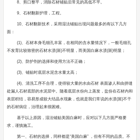
8、剪口整平，消除石材铺贴后常见的高低不平。
9、石材翻新护理，工程。
10、
石材翻新技术
，采用湿法铺贴出现问题最多的有以下几方
面：
(1)、石材本身毛细孔丰富，在相同的含水量情况下，一般毛细孔
不发育比较致密的石材水渍(斑)不明显，而美国白麻水渍(斑)明显；
(2)、防护剂的选择和使用方法不正确；
(3)、铺贴时底层水泥含水量太高；
(4)、清洗工序不合理，使得较大量的水由石材 表面渗人和由拼缝
处漏人石材底部的水泥层中。随着底层水份向上蒸发，盐份在石材内和
表层积结，容易形成较大结晶水现象，也就是我们常说的水渍(斑)不干
的石材病症，治理起来很困难。
基于以上原因，湿法铺贴美国白麻时，应对以下几方面严格要
求，谨慎施工。
第一、石材的选择，同样都是“美国白麻” ，但有不同的品质。不