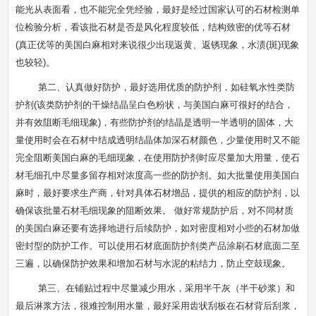
能光从表面看，也不能完全凭经验，最好是经过国家认可的石材检测单
位检验分析，看该批石材是否是风化程度较低，结构致密的优等石材
(真正优等的美国白麻相对来说很少出现返黄、返锈现象，水渍(斑)现象
也较轻)。
第二、认真做好防护，最好选用优质的防护剂，如硅氧水性类防
护剂(该类防护剂的干燥结晶呈白色粉状，与美国白麻可很好的结合，
并有效阻断毛细现象)，有些防护剂的结晶是透明一半透明的固体，大
量使用时会在石材中结成透明结晶体加深石材颜色，少量使用时又不能
完全阻断美国白麻的毛细现象，在使用防护剂时应尽量加大用量，使石
材毛细孔中尽量多留存相对浓度高一些的防护剂。如大批量使用美国白
麻时，最好要求生产商，针对具体石材增品，提供的相应的防护剂，以
确保该批量石材毛细现象的阻断效果。 做好常规防护后，对不同材质
的美国白麻还要有选择地进行后续防护，如对密度相对小些的石材加做
密封型的防护工作。可以使用石材底面防护剂类产品涂刷石材底面二至
三遍，以确保防护效果和增加石材与水泥的粘结力，防止空鼓现象。
第三、在铺贴过程中尽量减少用水，采用半干灰（半干砂浆）和
最后淋浆方法，很难控制用水量，最好采用齿状刮板在石材背后刮浆，