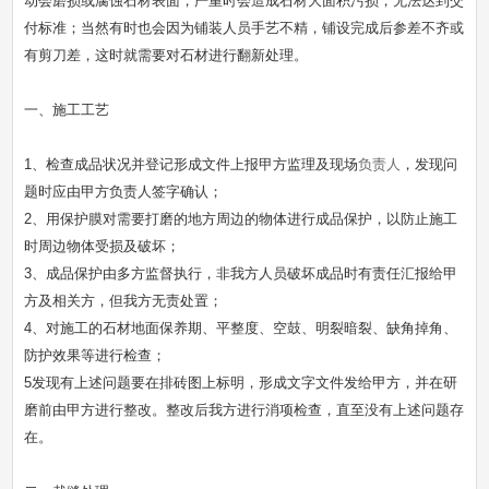
动会磨损或腐蚀石材表面，严重时会造成石材大面积污损，无法达到交
付标准；当然有时也会因为铺装人员手艺不精，铺设完成后参差不齐或
有剪刀差，这时就需要对石材进行翻新处理。
一、施工工艺
1、检查成品状况并登记形成文件上报甲方监理及现场
负责人
，发现问
题时应由甲方负责人签字确认；
2、用保护膜对需要打磨的地方周边的物体进行成品保护，以防止施工
时周边物体受损及破坏；
3、成品保护由多方监督执行，非我方人员破坏成品时有责任汇报给甲
方及相关方，但我方无责处置；
4、对施工的石材地面保养期、平整度、空鼓、明裂暗裂、缺角掉角、
防护效果等进行检查；
5发现有上述问题要在排砖图上标明，形成文字文件发给甲方，并在研
磨前由甲方进行整改。整改后我方进行消项检查，直至没有上述问题存
在。