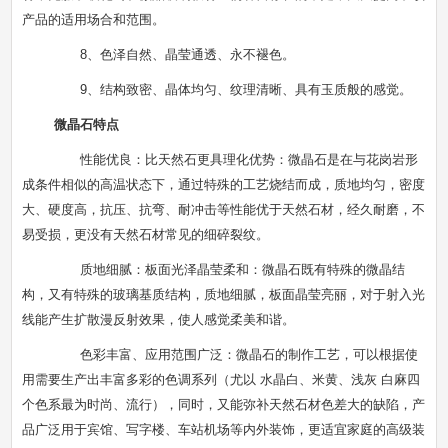
产品的适用场合和范围。
8、色泽自然、晶莹通透、永不褪色。
9、结构致密、晶体均匀、纹理清晰、具有玉质般的感觉。
微晶石特点
性能优良：比天然石更具理化优势：微晶石是在与花岗岩形
成条件相似的高温状态下，通过特殊的工艺烧结而成，质地均匀，密度
大、硬度高，抗压、抗弯、耐冲击等性能优于天然石材，经久耐磨，不
易受损，更没有天然石材常见的细碎裂纹。
质地细腻：板面光泽晶莹柔和：微晶石既有特殊的微晶结
构，又有特殊的玻璃基质结构，质地细腻，板面晶莹亮丽，对于射入光
线能产生扩散漫反射效果，使人感觉柔美和谐。
色彩丰富、应用范围广泛：微晶石的制作工艺，可以根据使
用需要生产出丰富多彩的色调系列（尤以 水晶白、米黄、浅灰 白麻四
个色系最为时尚、流行），同时，又能弥补天然石材色差大的缺陷，产
品广泛用于宾馆、写字楼、车站机场等内外装饰，更适宜家庭的高级装