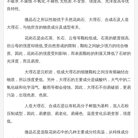
不吸水.不腐蚀.不氧化.不褪色.无色差.不变形、强度高、光泽度高等优
良特性。
微晶石之所以性能优于天然花岗石、大理石、合成石及人造
大理石，与他所含的物质成分及成型有关。
花岗石是由石英、长石、云母等颗粒组成。石英的硬度很高,
但云母的强度却很低,受自然形成的限制，颗粒之间缺少强力的结合物
质。因此，花岗石的强度受到影响，而表面颗粒的剥落又降低了石材的
光泽度，而且易滑。
大理石是沉积岩，组成大理石的细微颗粒之间没有熔融结合
物质，所以强度更低。另外，大理石的主要成分是碳酸钙，大气中的二
氧化碳和化学湿气、酸雨等都会侵蚀。因此，大理石不但易破损，更易
污染，出现色差、色斑。
人造大理石、合成石是以有机高分子树脂为基料，混入石粉
压制成型，因此，易磨损、易老化、易褪色、温度变化后易变形，强度
低。
微晶石是选取花岗石中的几种主要成分经高温，从特殊成分