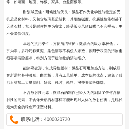
修，如墙面、地面、饰板、家具、台盆面板等。
耐酸碱度佳：耐候性能优良：微晶石作为化学性能稳定的无
机质晶化材料，又包含玻璃基质结构，其耐酸碱度、抗腐蚀性能都甚于
天然石材，尤其是耐候性更为突出，经受长期风吹日晒也不会褪光，更
不会降低强度。
卓越的抗污染性，方便清洁维护：微晶石的吸水率极低，几
乎为零，多种污秽浆泥、染色溶液不易侵入渗透，依附于表面的污物也
很容易清除擦净，特别方便于建筑物的
清洁
维护。
能热弯变形，制成异性板材：微晶石可用加热方法，制成顾
客所需的各种弧形、曲面板，具有工艺简单、成本低的优点，避免了弧
形
石材
加工大量切削、研磨、耗时、耗料、浪费资源等弊端。
不含放射性元素：微晶石的制作已经人为的剔除了任何含辐
射性的元素，不含像天然石材那样可能出现对人体的放射伤害，是现代
最为安全的绿色环保型材料。
联系电话：
4000020720