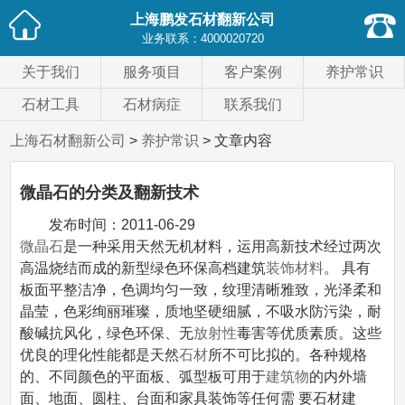
上海鹏发石材翻新公司
业务联系：
4000020720
关于我们
服务项目
客户案例
养护常识
石材工具
石材病症
联系我们
上海石材翻新公司
>
养护常识
> 文章内容
微晶石的分类及翻新技术
发布时间：
2011-06-29
微晶石
是一种采用天然无机材料，运用高新技术经过两次
高温烧结而成的新型绿色环保高档建筑
装饰材料
。 具有
板面平整洁净，色调均匀一致，纹理清晰雅致，光泽柔和
晶莹，色彩绚丽璀璨，质地坚硬细腻，不吸水防污染，耐
酸碱抗风化，绿色环保、无
放射性
毒害等优质素质。这些
优良的理化性能都是天然
石材
所不可比拟的。各种规格
的、不同颜色的平面板、弧型板可用于
建筑物
的内外墙
面、地面、圆柱、台面和家具装饰等任何需 要石材建