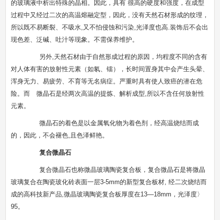
的玻璃液中析出特殊的晶相。因此，具有 很高的硬度和强度，在成型
过程中又经过二次的高温熔融定型，因此，没有天然石材形成的纹理，
所以既不易断裂、不吸水,又不怕侵蚀和污染,光泽度也高.装饰后不会出
现色差、泛碱、吐汁等现象。不需保养维护。
另外,天然石材由于自然形成过程的原因，均程度不同的含有
对人体有害的放射性元素（如氡、镭），长时间置身其中会产生头晕、
浑身无力、易疲劳、不育等无名病症。严重时具有使人致癌的潜在危
险。而 微晶石是经两次高温的提炼、解析成型,所以不含任何放射性
元素。
微晶石的着色是以金属氧化物为着色剂，经高温烧结而成
的，因此，不会褪色,且色泽鲜艳。
复合微晶石
复合微晶石也称微晶玻璃陶瓷复合板，复合微晶石是将微晶
玻璃复合在陶瓷玻化砖表面一层3-5mm的新型复合板材, 经二次烧结而
成的高科技新产品,微晶玻璃陶瓷复合板厚度在13—18mm，光泽度〉
95。