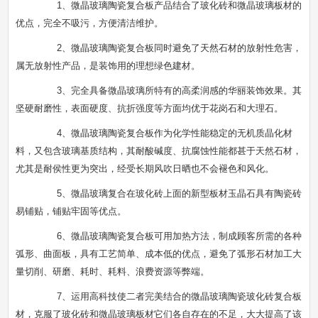
1、微晶玻璃陶瓷复合板产品结合了玻化砖和微晶玻璃板材的
优点，完全不吸污，方便清洁维护。
2、微晶玻璃陶瓷复合板同时避免了天然石材的放射性危害，
属无放射性产品，是装饰用的理想绿色建材。
3、完全具备微晶玻璃所特有的高柔润感的华丽装饰效果。其
坚硬耐磨性，表面硬度、抗折强度等方面均优于花岗石和大理石。
4、微晶玻璃陶瓷复合板作为化学性能稳定的无机质晶化材
料，又包含玻璃基质结构，其耐酸碱度、抗腐蚀性能都甚于天然石材，
尤其是耐侯性更为突出，经受长期风吹日晒也不会褪色和风化。
5、微晶玻璃复合在玻化砖上面的新型板材玉晶石具有陶瓷砖
易铺贴，铺贴牢固等优点。
6、微晶玻璃陶瓷复合板可用加热方法，制成顾客所需的各种
弧形、曲面板，具有工艺简单、成本低的优点，避免了弧形石材加工大
量切削、研磨、耗时、耗料、浪费资源等弊端。
7、运用高科技使二者完美结合的微晶玻璃陶瓷玻化砖复合板
材，克服了玻化砖和微晶玻璃板材它们各自存在的不足，大大提高了该