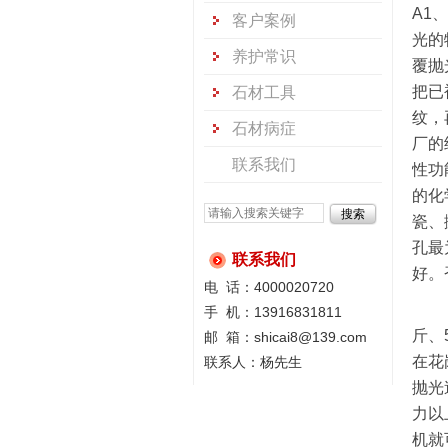
A1
客户案例
光的
养护常识
覆抛
把已
石材工具
纹，
石材病症
厂的
联系我们
性功
的化
瓷、
孔最
联系我们
好。
电 话：4000020720
手 机：13916831811
斤、
邮 箱：shicai8@139.com
在花
联系人：杨先生
抛光
力以
机就