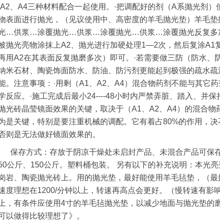
、A2、A4三种材料配合一起使用。·把调配好的剂（A系抛光剂
物表面进行抛光，（见议使用中、高密度的羊毛抛光垫）羊毛垫
光…供浆…涂覆抛光…供浆…涂覆抛光…供浆…涂覆抛光反复多
被抛光亮物涂抹上A2、抛光进行加硬处理1—2次，然后复涂A1
再用A2在其表面反复抛磨多次）即可。·若需要做三防（防水、
纳米石材、陶瓷饰面防水、防油、防污剂更能起到极强的疏水疏
能。注意事项：·用剩（A1、A2、A4）混合物药剂不能与其它
学反应。·施工完成后最小24----48小时内严禁弄脏、踏入、并
抛光砖晶莹镜面效果的关键，取决于（A1、A2、A4）的混合
为是关键，特别是要注重机械的调配。它有着占80%的作用，
否则是无法做好镜面效果的。
保存方式：存放于阴凉干燥处未启封产品、未混合产品可保存6
50公斤、150公斤。塑料桶包装。 另有以下的补充说明：本光亮
岗岩、陶瓷抛光砖上。用的抛光垫，最好能使用羊毛毡垫，（最
速度理想在1200/分钟以上，转速再高点会更好。（慢转速有影响
上，有条件应使用4寸的羊毛毡抛光垫，以减少地面与抛光垫的
可以做得比较理想了》。