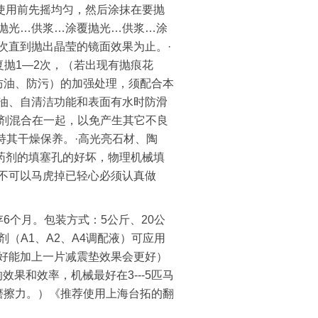
）使用前先摇均匀，然后涂抹在要抛
抛光…供浆…涂覆抛光…供浆…涂
次直到抛出晶莹的镜面效果为止。·
复抛1—2次，（若出现有抛痕花
防油、防污）的加强处理，须配合本
油、自清洁功能和表面有水时防滑
药剂混合在一起，以免产生其它不良
保持其干燥保养。·高光亮石材、陶
物药剂的填塞孔的好坏，物理机械填
决不可以马虎掉已轻心必须认真做
个月。包装方式：5公斤、20公
剂（A1、A2、A4调配液）可应用
好能加上一片减震垫效果会更好）
效果和效率，机械最好在3---5匹马
磨擦力。）《推荐使用上海台拓的翻