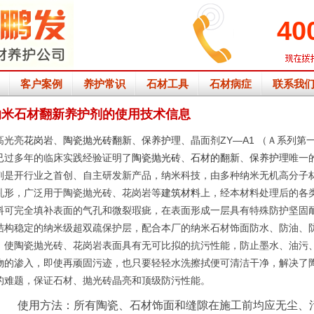
40
客户案例
养护常识
石材工具
石材病症
联系我
纳米石材翻新养护剂的使用技术信息
高光亮
花岗岩
、
陶瓷
抛光砖翻新
、
保养护理
、晶面剂ZY—A1 （Ａ系列第
已过多年的临床实践经验证明了
陶瓷抛光砖
、
石材的翻新
、
保养护理
唯一
剂是开行业之首创、自主研发新产品，纳米科技，由多种纳米无机高分子
乳形，广泛用于陶瓷抛光砖、花岗岩等
建筑材料
上，经本材料处理后的各
料可完全填补表面的气孔和微裂瑕疵，在表面形成一层具有特殊防护坚固
结构稳定的纳米级超双疏保护层，配合本厂的纳米石材饰面防水、防油、
，使陶瓷抛光砖、花岗岩表面具有无可比拟的抗污性能，防止墨水、油污
物的渗入，即使再顽固污迹，也只要轻轻水洗擦拭便可清洁干净，解决了
的难题，保证石材、抛光砖晶亮和顶级防污性能。
使用方法：所有陶瓷、石材饰面和缝隙在施工前均应无尘、污