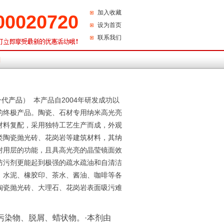
加入收藏
00020720
设为首页
联系我们
们
一代
产品
） 本产品自2004年研发成功以
的终极产品。陶瓷、石材专用纳米高光亮
材料复配，采用独特工艺生产而成，外观
类陶瓷抛光砖、花岗岩等建筑材料，其纳
耐用层的功能，且具高光亮的晶莹镜面效
防污剂更能起到极强的疏水疏油和自清洁
、水泥、橡胶印、茶水、酱油、咖啡等各
陶瓷抛光砖、大理石、花岗岩表面吸污难
染物、脱屑、蜡状物。·本剂由