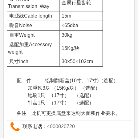
金属行星齿轮
Transmission Way
电源线Cable length
15m
噪音Noise
≤65dba
自重Weight
30kg
选配加重Accessory
15Kg/块
weight
尺寸Inch
30×50×102cm
配 件： 铝制翻新盘(10寸、17寸)（选配）
加重铁3块 （15Kg/块） （选配）
地刷1只 （17寸） （选配）
针盘1只 （17寸） （选配）
备注：此机可更换底盘来达到大面积作业要求。
联系电话：
4000020720