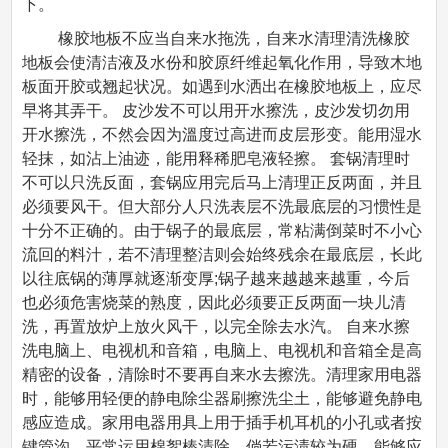
下。
橡胶地板不应当自来水拖洗，自来水清理清洗橡胶
地板会使清洁液及水份和胶原纤维起氧化作用，导致木地
板面开胶或翘起状况。如遇到水洒出在橡胶地板上，应尽
早将其弄干。 皮沙发不可以用开水擦洗，皮沙发切勿用
开水擦洗，不然会因为溫度过高进而皮层形变。能用湿水
轻抹，如沾上油迹，能用释稀肥皂液轻擦。 套锅清理时
不可以只洗反面，套锅应用完后马上清理正反两面，并且
必须要风干。但大部分人只洗表层不洗最底层的习惯性是
十分不正确的。由于锅子的最底层，常粘满倒菜时不小心
流回的料汁，若不清理整洁则会始终残余在最底层，长此
以往底锅的薄厚就逐渐变厚;锅子越来越越来越重，今后
也必须危害烧菜的熟度，因此必须要正反两面一块儿清
洗，再置放炉上放火风干，以完全除去水汽。 自来水擦
洗电脑上、电视机和音箱，电脑上、电视机和音箱全是高
精密的设备，清除时不要再自来水去擦洗。清理家用电器
时，能够用轻便的静电除尘器刷擦洗尘土，能够避免静电
感应造成。家用电器用具上用于插手机耳机的小孔或者按
键管沟，平常运用棉絮棒清除。倘若污渍较为硬，能够应