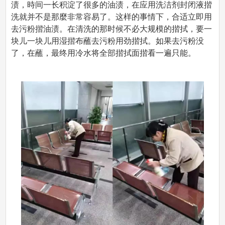
渍，時间一长积淀了很多的油渍，在应用洗洁剂封闭液揩
洗就并不是那麼非常容易了。这样的事情下，合适立即用
去污粉揩油渍。在清洗的那时候不必大规模的揩拭，要一
块儿一块儿用湿揩布蘸去污粉用劲揩拭。如果去污粉没
了，在蘸，最终用冷水将全部揩拭面揩看一遍只能。