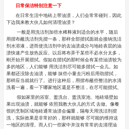
日常保洁特别注意一下
在日常生活中地砖上带油渍，人们会常常碰到，因此
下边我来教大伙儿如何清理油渍？
一般是用洗洁剂加些水稀释液到适合的水平，随后
用揩布蘸洗洁剂先揩一条，那样全部揩拭面就会接纳洗洁
剂水溶液，进而使洗洁剂中的去油渍成分与地砖表层的油
渍快速产生放热反应。以后将布弄干某些不必水分太多，
刚开始开展揩拭。假如在揩拭的那时候会有某些油渍较为
多的地区，人们能够 用洗洁剂尽可能多揩拭一会儿。如
果都还没除去油渍，能够 抹些小量去污粉后用劲揩拭，
那样应当就就行了。进行这种后，用揩布蘸些整洁的水清
洗看一遍，看一下哪家地区還是不整洁，在尽可能揩拭。
假如家里的浴室、盥洗台、盥洗室池、地砖墙壁如
果出現油渍，就能够 依照我教大伙儿的方式 去做。像餐
馆的烹制区域地砖通常油渍会偏重，隔每天用洗洁剂揩
洗，实际效果是非常好的，那样就能够 尽可能的维持这
一地区的清理。而人们一些家中并沒有常常的去清理油