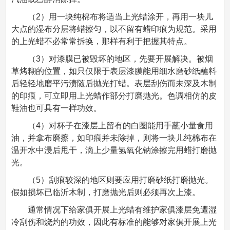
（2）用一块纯棉布将适当上光蜡涂开，再用一块儿
大点的湿布分层将蜡擦匀，以不留有蜡印痕为规范。采用
的上光蜡不必常常拆换，那样有利于把握其特点。
（3）对漆膜已被毁坏的地区，先要开展解决。被烟
草烤糊的位置，如只仅限于表层漆膜能用细水磨砂纸蘸料
后轻轻地磨平污渍随后抛光打蜡。表层刮伤而未深及木制
的印痕，可立即用上光蜡作部分打磨抛光。色调相仿的皮
鞋油也可具有一样功效。
（4）对杯子在漆层上留有的白圈能用手蘸小量食用
油，并拿布磨擦，如印痕并未除掉，则将一块儿纯棉布在
温开水中浸后甩干，滴上少量氢氧化钠涂擦完用蜡打磨抛
光。
（5）刮痕较深的地区则要应用打磨砂纸打磨抛光。
假如损坏已临沂木制，打磨抛光后则必须再次上漆。
通常情况下给家俱开展上光蜡有维护家俱漆层免遭湿
冷刮伤和烧灼的功效，因此有标准的能够对家俱开展上光