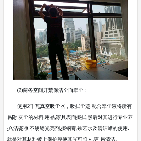
(2)商务空间开荒保洁全面牵尘：
使用2千瓦真空吸尘器，吸拭尘迹,配合牵尘液将所有
易附 灰尘的材料,用品,家具表面擦拭,然后对其进行专业养
护,洁瓷净,不锈钢光亮剂,擦钢膏,铁艺水及清洁蜡的使用.
就是对其材料镀上保护膜使其光可照人,更 易清洁。