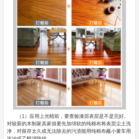
（1）应用上光蜡前，要查验漆层表层是不是完好。
对较新的木制家具家俱要先加绵软的纯棉布将表层尘土洗
净，对留存太久或无法除去的污渍能用纯棉布蘸小量车用
汽油或乙醇消除掉。