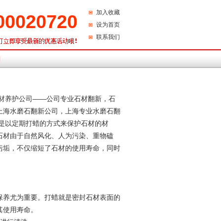
加入收藏
00020720
设为首页
联系我们
们
材养护
公司——公司专业石材翻新，石
上海水磨石翻新公司
，上海专业水磨石翻
是以定期打蜡的方式来保护石材的材
石材由于自然风化、人为污染、重物磕
污垢，不仅缩短了石材的使用寿命，同时
养尤为重要。打蜡就是密封石材表面的
其使用寿命。