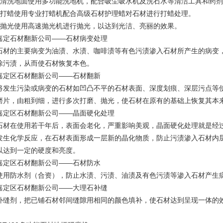
清洗地面使用多功能洗地机，配合吸尘吸水机及洗石水等清洁工具和药剂
打蜡使用专业打蜡机配合高级石材护理蜡对石材进行打蜡处理。
抛光使用高速
抛光机
进行抛光，以达到光洁、亮丽的效果。
嘉定石材翻新公司——石材病变处理
的主要病变为油渍、水渍、咖啡渍等有色污渍渗入石材所产生的病变，
除污渍，从而使石材恢复本色。
嘉定区
石材翻新公司——石材翻新
生污染或病变的石材如凹凸不平的石材表面、深度划痕、深层污点等使
磨片，由粗到细，进行多次打磨、抛光，使石材在原有的基础上恢复其本
嘉定区石材翻新公司——晶面硬化处理
在使用若干年后，表面会老化，严重影响美观，晶面硬化处理就是经过
发生化学反应，在石材表面形成一层新的晶化物质，防止污渍渗入石材内
以达到一定的硬度和亮度。
嘉定区石材翻新公司——石材防水
防水剂（合资），防止水渍、污渍、油渍及有色污渍等渗入石材产生
嘉定区石材翻新公司——大理石补缝
补缝剂，把已铺石材邻间缝隙用相同的颜色填补，使石材达到呈现一体的