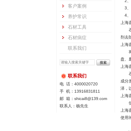
2、
客户案例
3、
4、
养护常识
上海
石材工具
石材
剂去
石材病症
上海
联系我们
将发
盘、
上海
石材
联系我们
成分
电 话：4000020720
泽，
手 机：13916831811
上海
邮 箱：shicai8@139.com
使用
联系人：杨先生
上海
使用