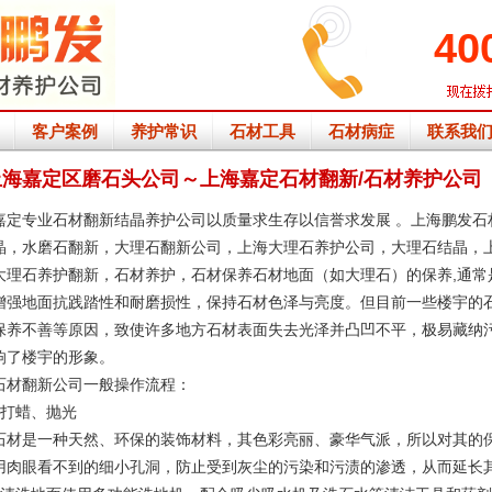
40
客户案例
养护常识
石材工具
石材病症
联系我
上海嘉定区磨石头公司～上海嘉定石材翻新/石材养护公司
嘉定专业石材翻新结晶养护公司以质量求生存以信誉求发展 。上海鹏发
石
晶，
水磨石
翻新，大理石翻新公司，上海大理石养护公司，
大理石结晶
，
大理石养护翻新，石材养护，石材保养石材地面（如大理石）的保养,通常
增强地面抗践踏性和耐磨损性，保持石材色泽与亮度。但目前一些楼宇的
保养不善等原因，致使许多地方石材表面失去光泽并凸凹不平，极易藏纳
响了楼宇的形象。
石材翻新公司一般操作流程：
打蜡、抛光
是一种天然、环保的装饰材料，其色彩亮丽、豪华气派，所以对其的保
用肉眼看不到的细小孔洞，防止受到灰尘的污染和污渍的渗透，从而延长