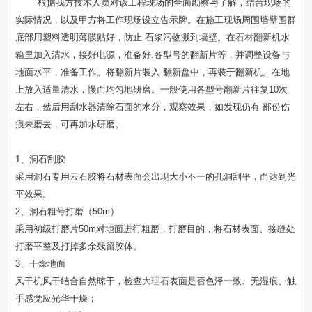
根据我方技术人员对该工程现场的全面勘察与了解，结合现场的
实际情况，以及甲方将工作现场设立告示牌。在施工现场周围墙壁围群
底部用塑料透明薄膜贴好，防止 石浆污物溅到墙壁。在
石材
翻新机水
箱里加入清水，接好电源，准备好.各型号的翻新片等，并调整设备与
地面水平，准备工作。将翻新片装入 翻新盘中，再装于翻新机。在地
上放入适量清水，慢而均匀地研磨。一般使用各型号翻新片往复10次
左右，然后用刮水器清除石面的水分，观察效果，如发现仍有 部份伤
痕未磨去，可再加水研磨。
1、洞石刮胶
采用洞石专用云石胶将石材表面会出现大小不一的孔洞刮平，而达到光
平效果。
2、洞石粗号打磨（50m）
采用初级打磨片50m对地面进行粗磨，打磨目的，将石材表面、接缝处
打磨平整及打掉多余残留胶体。
3、干燥地面
风干机风干结合自然晾干，检查
大理石
表面是否色泽一致、无湿痕、触
手感觉应光华干燥；