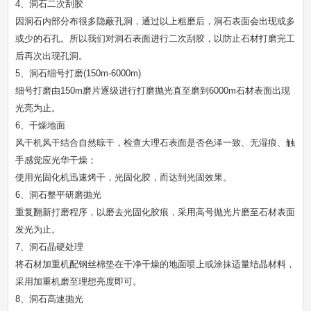
4、洞石二次刮胶
因洞石内部分布很多隐蔽孔洞，通过以上粗磨后，洞石表面会出现或多
或少的石孔。所以我们对洞石表面进行二次刮胶，以防止石材打磨完工
后再次出现孔洞。
5、洞石细号打磨(150m-6000m)
细号打磨由150m磨片逐级进行打磨抛光直至磨到6000m石材表面出现
光亮为止。
6、干燥地面
风干机风干结合自然晾干，检查大理石表面是否色泽一致、无湿痕、触
手感觉应光华干燥；
使用光固化机迅速烤干，光固化胶，而达到光固效果。
6、洞石整平研磨抛光
重复翻新打磨程序，以磨去光固化胶痕，采用高号抛光片磨至石材表面
发光为止。
7、洞石晶硬处理
将石材加重机配钢丝棉垫在干净干燥的地面喷上或涂抹适量结晶材料，
采用加重机磨至理想亮度即可。
8、洞石高速抛光