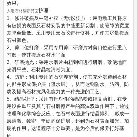
效果。
护理:
人造石材翻新
晶面
1、修补破损及中缝补胶（无缝处理）：用电动工具将原
有破损的表面及石材安装的中缝重新切割，使缝隙的宽度
差降至最低。采用专用云石胶进行修补，并使其尽量接近
石材颜色。
2、剪口位打磨：采用专用剪口研磨片对剪口位进行重点
打磨，使其接近石材水平面。
3、研磨抛光：采用水磨片由粗到细进行研磨，致使地面
光滑平整、石材晶粒清晰为宜。
4、防护：利用专用的石材养护剂，使其充分渗透到石材
内部并形成保护层（阻水层），从而达到防水、防污、防
腐及提高石材抗风化能力的一种先进的工艺。
5、结晶处理：采用有针对性的结晶粉或结晶药剂，在专
用设备重压及其与石材磨擦产生的高温双重作用下，通过
物理和化学综合反应，在石材表面进行结晶排列，形成一
层清澈、致密、坚硬的保护层，起到为石材表面加光、加
硬的作用，这道程序十分重要，是为今后的保养打好基
础。