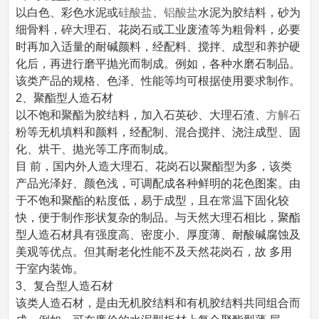
以白色、彩色水泥或
硅酸盐
、
铝酸盐
水泥为胶结料，砂为
细骨料，碎大理石、花岗石或工业废渣等为粗骨料，必要
时再加入适量的耐碱颜料，经配料、搅拌、成型和养护硬
化后，再进行磨平抛光而制成。例如，各种水磨石制品。
该类产品的规格、色泽、性能等均可根据使用要求制作。
2、聚酯型人造石材
以不饱和聚酯为胶结料，加入石英砂、大理石渣、
方解石
粉等无机填料和颜料，经配制、混合搅拌、浇注成型、固
化、烘干、抛光等工序而制成。
目 前，国内外人造大理石、花岗石以聚酯型为多，该类
产品光泽好、颜色浅，可调配成各种鲜明的花色图案。由
于不饱和聚酯的粘度低，易于成型，且在常温下固化较
快，便于制作形状复杂的制品。与天然大理石相比，聚酯
型人造石材具有强度高、密度小、厚度薄、耐酸碱腐蚀及
美观等优点。但其耐老化性能不及天然花岗石，故 多用
于室内装饰。
3、复合型人造石材
该类人造石材，是由无机胶结料和有机胶结料共同组合而