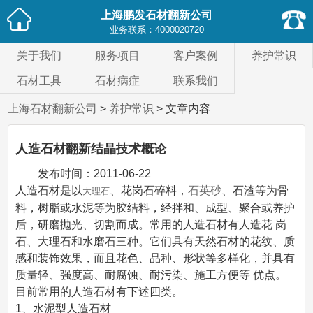
上海鹏发石材翻新公司
业务联系：
4000020720
关于我们
服务项目
客户案例
养护常识
石材工具
石材病症
联系我们
上海石材翻新公司
>
养护常识
> 文章内容
人造石材翻新结晶技术概论
发布时间：
2011-06-22
人造石材是以
、花岗石碎料，
石英砂
、石渣等为骨
大理石
料，树脂或水泥等为胶结料，经拌和、成型、聚合或养护
后，研磨抛光、切割而成。常用的人造石材有人造花 岗
石、大理石和水磨石三种。它们具有天然石材的花纹、质
感和装饰效果，而且花色、品种、形状等多样化，并具有
质量轻、强度高、耐腐蚀、耐污染、施工方便等 优点。
目前常用的人造石材有下述四类。
1、水泥型人造石材