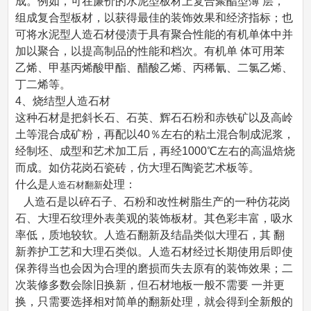
成。例如，可在廉价的水泥型板材上复合聚酯型薄 层，
组成复合型板材，以获得最佳的装饰效果和经济指标；也
可将水泥型人造石材侵渍于具有聚合性能的有机单体中并
加以聚合，以提高制品的性能和档次。有机单 体可用苯
乙烯、甲基丙烯酸甲酯、醋酸乙烯、丙稀氰、二氯乙烯、
丁二烯等。
4、烧结型人造石材
这种石材是把斜长石、石英、辉石石粉和赤铁矿以及高岭
土等混合成矿粉，再配以40％左右的粘土混合制成泥浆，
经制坯、成型和艺术加工后，再经1000℃左右的高温焙烧
而成。如仿花岗石瓷砖，仿大理石陶瓷艺术板等。
什么是
处理：
人造石材翻新
人造石是以碎石子、石粉和改性树脂生产的一种仿花岗
石、大理石纹理外表美观的装饰板材。其色彩丰富，吸水
率低，质地较软。人造石翻新及结晶类似大理石，其 翻
新养护工艺和大理石类似。人造石材经过长期使用后即使
保养得当也会因为合理的磨损而失去原有的装饰效果；二
次装修多数会除旧换新，但石材地板一般不需要 一并更
换，只需要选择相对简单的翻新处理，就会得到全新般的