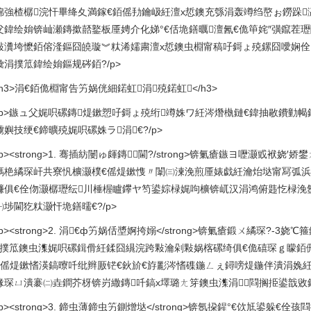
婂強楂樼浣忓畢绛夊満鎵€銆傜劧鑰岋紝澶х悊鐭充綔涓轰竴绉嶅ぉ鐒跺
父鍏绘姢锛屾瀬鏄撳嚭鐜板厜娉介化娣°€佸垝鐥曞澶氥€佹笚姹″彉鑹茬瓑
敤瀵垮懡銆傛湰鏂囧皢璇︾粏浠嬬粛澶х悊鐭虫棩甯稿吇鎶ょ殑鏍囧噯娴佺
彙涓撲笟鍏绘姢鏂规硶銆?/p>
<h3>涓€銆佹棩甯告竻娲侊細鍩虹涓殑鍩虹</h3>
<p>鏃ュ父娓呮磥鏄煶鏉愬吇鎶ょ殑绗竴姝ワ紝涔熸槸鏈€鍏抽敭鐨勭幆
嬩技绠€鍗曠殑娓呮磥姝ラ涓€?/p>
p><strong>1. 骞插紡闄ゅ皹鏄閫?/strong>锛氭瘡鏃ヨ嚦灏戜
鎷栬繘琛屽共寮忛櫎灏樸€傜煶鏉愯〃闈㈢湅浼煎厜婊戯紝瀹炲垯甯冩弧浜
鐮俱€佺伆灏樼瓑纭川棰楃矑鑻ヤ笉鍙婃椂娓呴櫎锛屼汉涓鸿俯韪忔椂浼氬
埗閫犵粏灏忓垝鐥曘€?/p>
p><strong>2. 涓€ф竻娲佸墏婀挎嫋</strong>锛氭瘡鍛ㄨ繘琛?-
涓撲笟鐭虫潗娓呮磥鍓傦紝鍒囧繉浣跨敤瀹剁敤娲楁磥绮俱€佹礂琛ｇ矇銆
€傜煶鏉愭渶鎬曢吀纰辫厫铓€鈥斺€斿彲涔愭磼鍦ㄥぇ鐞嗙煶鍦伴潰涓婏紝
湪琛ㄩ潰褰㈡垚鐧芥枒锛岃繖鏄吀鎬х墿璐ㄤ笌鐭虫潗涓⒊閰搁挋鍙戠敓鍖
p><strong>3. 鍗虫薄鍗虫竻鍘熷垯</strong>锛氬挅鍟°€佽尪鍙躲