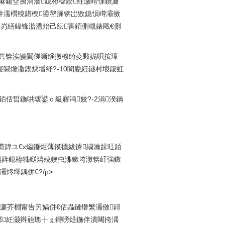
潰鏈洪厤鍚堥挗涓濇鎴栫櫧鍨紝灏嗗惈鑽夐
井濡欑殑鍖栧鍙嶅簲锛岀敓鎴愪竴灞傚
锛岃繕鍏锋湁澧炲己纭害銆侀槻婊戙€侀
㈠苟鏅惧共锛涘皢閫傞噺缁撴櫠绮夌敤娓呮按璋
閫熸潵鍥炴墦纾?-10閬嶏紝鐩村埌鍑虹
澶у爞銆佸晢鍦哄叆鍙ｏ級寤鸿姣?-2涓湀鍋
甫鍏ユ€х爞鐮炬薄鏌擄紱鎼繍瀹跺叿銆
惧姩鎴栫牬鎹熺殑鐭虫潗鏉垮潡锛屽強鏃
炵墿鍝併€?/p>
仛濂芥棩甯告竻娲併€佸畾鏈熸繁灞傚鐞
鎯紝灏辫兘璁╁ぇ鐞嗙煶鍦伴潰闀挎湡