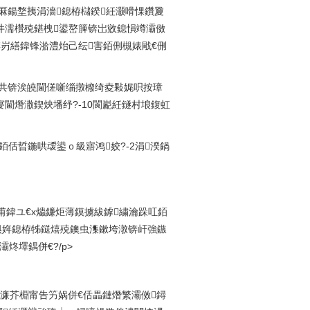
潰鏈洪厤鍚堥挗涓濇鎴栫櫧鍨紝灏嗗惈鑽夐
井濡欑殑鍖栧鍙嶅簲锛岀敓鎴愪竴灞傚
锛岃繕鍏锋湁澧炲己纭害銆侀槻婊戙€侀
㈠苟鏅惧共锛涘皢閫傞噺缁撴櫠绮夌敤娓呮按璋
閫熸潵鍥炴墦纾?-10閬嶏紝鐩村埌鍑虹
澶у爞銆佸晢鍦哄叆鍙ｏ級寤鸿姣?-2涓湀鍋
甫鍏ユ€х爞鐮炬薄鏌擄紱鎼繍瀹跺叿銆
惧姩鎴栫牬鎹熺殑鐭虫潗鏉垮潡锛屽強鏃
炵墿鍝併€?/p>
仛濂芥棩甯告竻娲併€佸畾鏈熸繁灞傚鐞