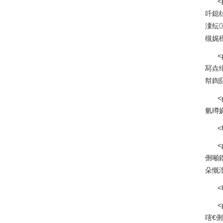
吀鎴
潥纭
槻娓楃
冩垚
幇鍧
<
氫竴娆
<
侀噸
朵慨
<
嗐€