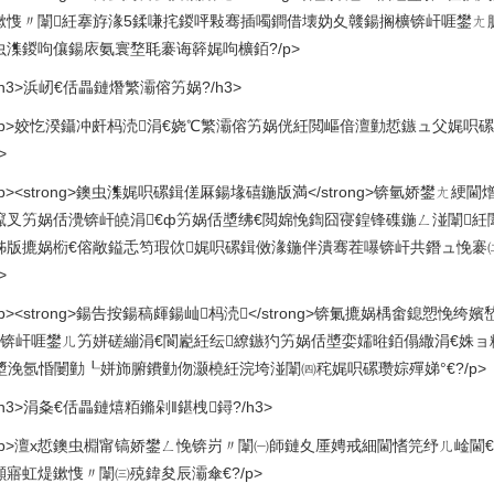
鏉愯〃闈紝搴斿湪5鍒嗛挓鍐呯敤骞插噣鐧借壊妫夊竷鍚搁櫎锛屽啀鐢ㄤ腑
虫潗鍐呴儴鍚庡氨寰堥毦褰诲簳娓呴櫎銆?/p>
h3>浜屻€佸畾鏈熸繁灞傛竻娲?/h3>
<p>姣忔湀鑷冲皯杩涜涓€娆℃繁灞傛竻娲侊紝閲嶇偣澶勭悊鏃ュ父娓呮
>
<p><strong>鐭虫潗娓呮磥鍓傞厤鍚堟礂鍦版満</strong>锛氫娇鐢ㄤ綆
鑹叉竻娲佸灚锛屽皢涓€ф竻娲佸墏绋€閲婂悗鍧囧寑鍠锋磼鍦ㄥ湴闈紝闈
姊版摝娲椼€傛敞鎰忎笉瑕佽娓呮磥鍓傚湪鍦伴潰骞茬嚗锛屽共鐕ュ悗褰
>
<p><strong>鍚告按鍚稿皹鍚屾杩涜</strong>锛氭摝娲楀畬鎴
€锛屽啀鐢ㄦ竻姘磋繃涓€閬嶏紝纭繚鏃犳竻娲佸墏娈嬬暀銆傝繖涓€姝
у墏浼氬惛闄勭┖姘斾腑鐨勭伆灏橈紝浣垮湴闈㈣秺娓呮磥瓒婃殫娣°€?/p>
h3>涓夈€佸畾鏈熺粨鏅剁‖鍖栧鐞?/h3>
<p>澶х悊鐭虫棩甯镐娇鐢ㄥ悗锛岃〃闈㈠師鏈夊厜娉戒細閫愭笎纾ㄦ崯閫€
噸寤虹煶鏉愯〃闈㈢殑鍏夋辰灞傘€?/p>