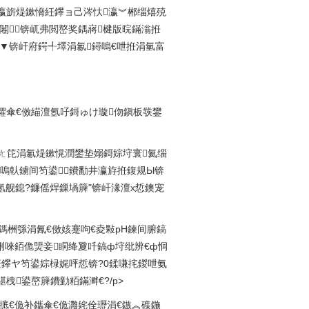
瀛旂煶鏉愶紝鑻ョ己涔忕瀛︾郴缁熺殑
闂锛屼弗閲嶅奖鍝嶈楗版晥鏋滃拰
▼锛屽府鍔╃墿涓氱鐞嗚€呭拰涓氫富
鑺傘€傚緢澶氬吇鎶ゅけ璇伆鎭板彂鐢
袱娆′娇鐢ㄤ笓涓氱煶鏉愰潤鐢垫嫋鎶婃垨寰氦缁
嗚倝鐪间笉鍙鐨勫井瀛斿拰鍑规Ы锛
舰鎴?鐮傜焊鏁堝簲"锛屽湪澶х悊鐭宠
3娆℃箍鎷栦綔涓氥€傚姟蹇呴€夌敤pH鍊间腑鎬
侀唻銆佹煚妾眮绛夐吀鎬ф垨纰辨€ф恫
鑻ヤ笉鍙婃椂娓呯悊锛?0鍒嗛挓鍐呭氨
栧鍙嶅簲鐨勭粨鏋溿€?/p>
€佺孩閰掋€佹补鑴傘€佹灉姹佺瓑涓€鏃︽磼鍦