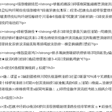
<p><strong>缁撴櫠鍘熺悊</strong>锛氱粨鏅跺鐞嗘槸閫氳繃鏅堕
栨盁纭呴吀闀佺殑缁撴櫠绮?鍓備笌鐭虫潗琛ㄥ眰澶х悊鐭虫垚鍒嗗彂鐢熷
嚧瀵嗙殑纭呴吀鐩愮幓鐠冭川灞傘€傝繖灞?閲夐潰"涓嶄粎鎭㈠鍏夋辰
殑鍔熻兘銆?/p>
<p><strong>鎿嶄綔娴佺▼</strong>锛氶鍏堝交搴曟竻娲佸湴闈
绯婄姸锛屽潎鍖€鎾掑湪1-2骞虫柟绫崇殑鍦伴潰涓婏紱浣跨敤鏅堕潰鏈哄寑
囧寑鍏夋辰锛涙渶鍚庣敤骞插噣姣涘肪鎿﹂櫎娈嬩綑鑽墏銆?/p>
p><strong>棰戠巼寤鸿</strong>锛氶珮娴侀噺鍖哄煙锛堝閰掑簵
★紱涓€鑸姙鍏尯鍩熷缓璁瘡3-4涓湀鍋氫竴娆°€?/p>
h3>鍥涖€佹棩甯搁槻鎶ょ粏鑺?/h3>
<p>鍦ㄥ叆鍙ｅ鏀剧疆楂樿川閲忛槻灏樺湴鍨紝鍙噺灏?0%浠ヤ笂鐨勫
鐗╂椂椤诲湪鎺ヨЕ闈㈣创淇濇姢鍨紱瀹氭湡妫€鏌ュ湴闈㈡槸鍚︽湁鏉
澶嶉槻姝㈤棶棰樻墿澶э紱閬垮厤鍦ㄥぇ鐞嗙煶鍦伴潰涓婄洿鎺ユ嫋鎷介噾灞
h3>缁撹</h3>
<p>澶х悊鐭冲吇鎶ゆ槸涓€椤归渶瑕侀暱鏈熷潥鎸佺殑绯荤粺宸ョ▼銆傚