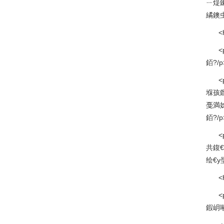
ㄧ煶
繘鐭
<
銆?/p
堢孩
戞満
銆?/p
共鍑
绘€
<
鍜岄