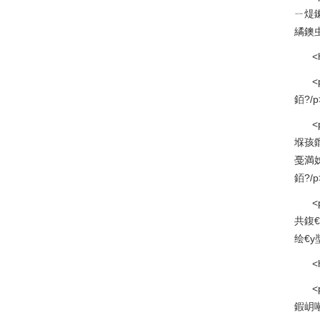
ㄧ煶
繘鐭
<
銆?/p
堢孩
戞満
銆?/p
共鍑
绘€
<
鍜岄