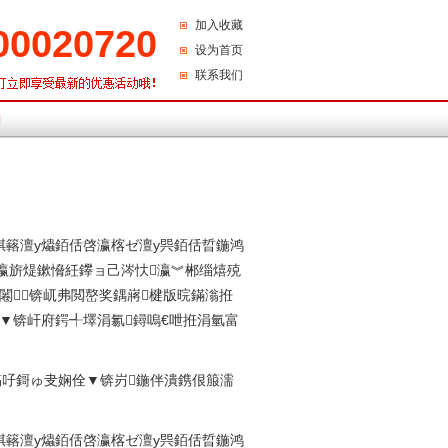
加入收藏
00020720
设为首页
联系我们
们
掑簵澶у爞銆佸啓瀛楁ゼ澶у巺銆佸晢鍦鸿
瀛旂煶鏉愶紝鑻ョ己涔忕瀛︾郴缁熺殑
闂锛屼弗閲嶅奖鍝嶈楗版晥鏋滃拰
▼锛屽府鍔╃墿涓氱鐞嗚€呭拰涓氫富
棩甯稿吇鎶ゅ叏娴佺▼锛岃鍦伴潰鎸佷箙濡
掑簵澶у爞銆佸啓瀛楁ゼ澶у巺銆佸晢鍦鸿