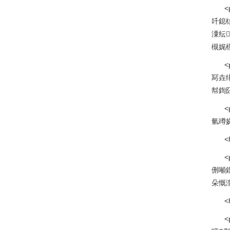
吀鎴
潥纭
槻娓楃
冩垚
幇鍧
<
氫竴娆
<
侀噸
朵慨
<