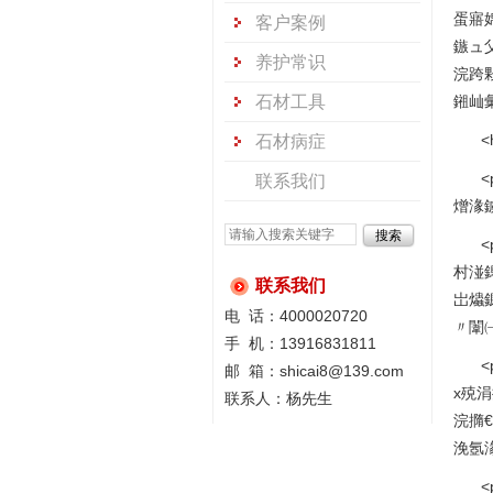
蛋寤
客户案例
鏃ュ
养护常识
浣跨
石材工具
鎺屾
石材病症
联系我们
熷湪鐪
<
村湴
联系我们
岀爞
电 话：4000020720
〃闈㈠
手 机：13916831811
<
邮 箱：shicai8@139.com
х殑
联系人：杨先生
浣撱
浼氬
<