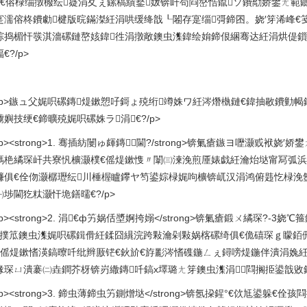
侀€傛椂缁撴櫠纭寲涓夊ぇ鏍稿績鐜妭锛屽苟閰嶅悎鑹ソ鐨勪娇鐢ㄤ範
寔濡傛柊鐨勮楗版晥鏋滐紝涓哄缓绛戠┖闂存寔缁彁鍗囨。娆′笌浠峰€
婃捣楣忓彂淇濇磥鏈嶅姟鍏徃涓撴敞鐭虫潗鍏绘姢鍗佷綑骞达紝涓烘偍鎻
€?/p>
<p>鏃ュ父娓呮磥鏄煶鏉愬吇鎶ょ殑绗竴姝ワ紝涔熸槸鏈€鍏抽敭鐨勭幆
嬩技绠€鍗曠殑娓呮磥姝ラ涓€?/p>
p><strong>1. 骞插紡闄ゅ皹鏄閫?/strong>锛氭瘡鏃ヨ嚦灏戜
鎷栬繘琛屽共寮忛櫎灏樸€傜煶鏉愯〃闈㈢湅浼煎厜婊戯紝瀹炲垯甯冩弧浜
鐮俱€佺伆灏樼瓑纭川棰楃矑鑻ヤ笉鍙婃椂娓呴櫎锛屼汉涓鸿俯韪忔椂浼氬
埗閫犵粏灏忓垝鐥曘€?/p>
p><strong>2. 涓€ф竻娲佸墏婀挎嫋</strong>锛氭瘡鍛ㄨ繘琛?-
涓撲笟鐭虫潗娓呮磥鍓傦紝鍒囧繉浣跨敤瀹剁敤娲楁磥绮俱€佹礂琛ｇ矇銆
€傜煶鏉愭渶鎬曢吀纰辫厫铓€鈥斺€斿彲涔愭磼鍦ㄥぇ鐞嗙煶鍦伴潰涓婏紝
湪琛ㄩ潰褰㈡垚鐧芥枒锛岃繖鏄吀鎬х墿璐ㄤ笌鐭虫潗涓⒊閰搁挋鍙戠敓鍖
p><strong>3. 鍗虫薄鍗虫竻鍘熷垯</strong>锛氬挅鍟°€佽尪鍙躲