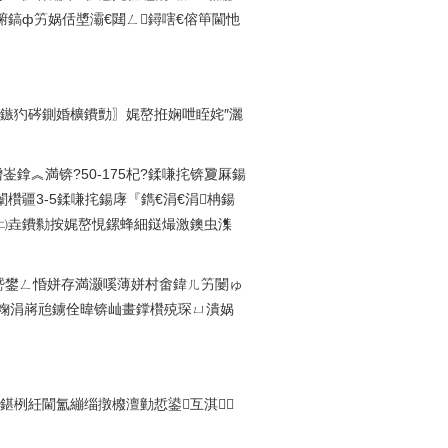
鎬ф竻娲佸墏灞€閮ㄥ鐞嗐€傛笚閫忚
磥鏃犳硶鍘婚櫎鐨勯〗娓嶅拰娴呭眰姹″灑
閫熷崟鎿︽満锛?50-175杞?鍒嗛挓锛夐厤鍚
欑疆3-5鍒嗛挓鍚庨『鐫€涓€涓柟鍚
㈡垚鐨勬按娓嶅悓鏍蜂細鎹熶激鐭虫潗
愬悗绔嬪嵆鐢ㄥ惛姘存満灏嗘薄姘村畬鍏ㄦ竻闄ゅ
ョ粷涓嶈兘鐪佺暐锛屾畫鐣欑殑琛ㄩ潰娲
鍖栵紝閫氳繃缁撴櫠澶勭悊鍙互淇