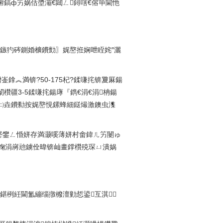
鎬ф竻娲佸墏灞€閮ㄥ鐞嗐€傛笚閫忚
磥鏃犳硶鍘婚櫎鐨勯〗娓嶅拰娴呭眰姹″灑
閫熷崟鎿︽満锛?50-175杞?鍒嗛挓锛夐厤鍚
欑疆3-5鍒嗛挓鍚庨『鐫€涓€涓柟鍚
㈡垚鐨勬按娓嶅悓鏍蜂細鎹熶激鐭虫潗
愬悗绔嬪嵆鐢ㄥ惛姘存満灏嗘薄姘村畬鍏ㄦ竻闄ゅ
ョ粷涓嶈兘鐪佺暐锛屾畫鐣欑殑琛ㄩ潰娲
鍖栵紝閫氳繃缁撴櫠澶勭悊鍙互淇