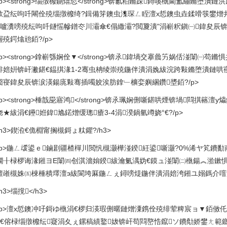
<p><strong>缁撴櫠鍘熺悊</strong>锛氱粨鏅跺鐞嗘槸閫氳繃鏅堕
栨盁纭呴吀闀佺殑缁撴櫠绮?鍓備笌鐭虫潗琛ㄥ眰澶х悊鐭虫垚鍒嗗彂鐢熷
嚧瀵嗙殑纭呴吀鐩愮幓鐠冭川灞傘€傝繖灞?閲夐潰"涓嶄粎鎭㈠鍏夋辰
殑鍔熻兘銆?/p>
<p><strong>鎿嶄綔娴佺▼</strong>锛氶鍏堝交搴曟竻娲佸湴闈
绯婄姸锛屽潎鍖€鎾掑湪1-2骞虫柟绫崇殑鍦伴潰涓婏紱浣跨敤鏅堕潰鏈哄寑
囧寑鍏夋辰锛涙渶鍚庣敤骞插噣姣涘肪鎿﹂櫎娈嬩綑鑽墏銆?/p>
p><strong>棰戠巼寤鸿</strong>锛氶珮娴侀噺鍖哄煙锛堝閰掑簵
★紱涓€鑸姙鍏尯鍩熷缓璁瘡3-4涓湀鍋氫竴娆°€?/p>
h3>鍥涖€佹棩甯搁槻鎶ょ粏鑺?/h3>
<p>鍦ㄥ叆鍙ｅ鏀剧疆楂樿川閲忛槻灏樺湴鍨紝鍙噺灏?0%浠ヤ笂鐨勫
鐗╂椂椤诲湪鎺ヨЕ闈㈣创淇濇姢鍨紱瀹氭湡妫€鏌ュ湴闈㈡槸鍚︽湁鏉
澶嶉槻姝㈤棶棰樻墿澶э紱閬垮厤鍦ㄥぇ鐞嗙煶鍦伴潰涓婄洿鎺ユ嫋鎷介噾灞
h3>缁撹</h3>
<p>澶х悊鐭冲吇鎶ゆ槸涓€椤归渶瑕侀暱鏈熷潥鎸佺殑绯荤粺宸ョ▼銆傚
侀€傛椂缁撴櫠纭寲涓夊ぇ鏍稿績鐜妭锛屽苟閰嶅悎鑹ソ鐨勪娇鐢ㄤ範