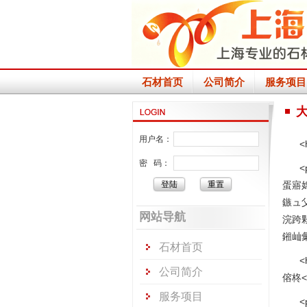
石材首页
公司简介
服务项目
用户名：
密 码：
蛋寤
鏃ュ
网站导航
浣跨
鎺屾
石材首页
公司简介
傛柊<
服务项目