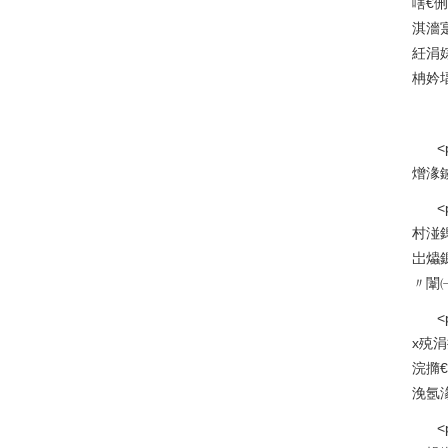
嗐€
淇濇
紝涓
柟妗堛
熷湪鐪
<
村湴
岀爞
〃闈㈠
<
х殑
浣撱
浼氬
<