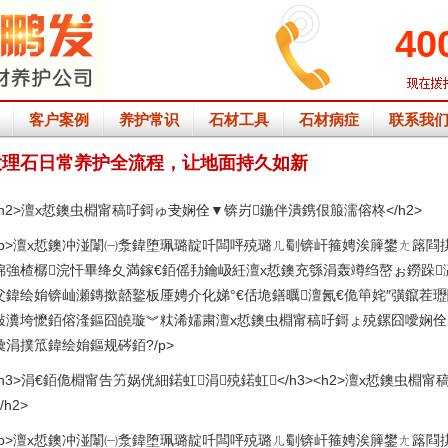
40
客户案例
养护常识
石材工具
石材病症
联系我
大理石日常养护全流程，让地面持久如新
<h2>澶х悊鐭虫棩甯稿吇鎶ゅ叏娴佺▼锛岃鍦伴潰鎸佷箙濡傛柊</h2>
<p>澶х悊鐭冲湴闈㈠洜鍏堕珮璐靛吀闆呯殑璐ㄦ劅锛屽箍娉涘簲鐢ㄤ簬閰
婂強楂樼浣忓畢绛夊満鎵€銆傜劧鑰岋紝澶х悊鐭充綔涓轰竴绉嶅ぉ鐒跺
父鍏绘姢锛屾瀬鏄撳嚭鐜板厜娉介化娣°€佸垝鐥曞澶氥€佹笚姹″彉鑹茬瓑
敤瀵垮懡銆傛湰鏂囧皢璇︾粏浠嬬粛澶х悊鐭虫棩甯稿吇鎶ょ殑鏍囧噯娴佺
彙涓撲笟鍏绘姢鏂规硶銆?/p>
<h3>涓€銆佹棩甯告竻娲侊細鍩虹涓殑鍩虹</h3><h2>澶х悊鐭虫
/h2>
<p>澶х悊鐭冲湴闈㈠洜鍏堕珮璐靛吀闆呯殑璐ㄦ劅锛屽箍娉涘簲鐢ㄤ簬閰