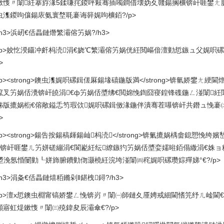
鏉愯〃闈紝搴斿湪5鍒嗛挓鍐呯敤骞插噣鐧借壊妫夊竷鍚搁櫎锛屽啀鐢ㄤ腑
虫潗鍐呴儴鍚庡氨寰堥毦褰诲簳娓呴櫎銆?/p>
h3>浜屻€佸畾鏈熸繁灞傛竻娲?/h3>
<p>姣忔湀鑷冲皯杩涜涓€娆℃繁灞傛竻娲侊紝閲嶇偣澶勭悊鏃ュ父娓呮
>
<p><strong>鐭虫潗娓呮磥鍓傞厤鍚堟礂鍦版満</strong>锛氫娇鐢ㄤ綆
鑹叉竻娲佸灚锛屽皢涓€ф竻娲佸墏绋€閲婂悗鍧囧寑鍠锋磼鍦ㄥ湴闈紝闈
姊版摝娲椼€傛敞鎰忎笉瑕佽娓呮磥鍓傚湪鍦伴潰骞茬嚗锛屽共鐕ュ悗褰
>
<p><strong>鍚告按鍚稿皹鍚屾杩涜</strong>锛氭摝娲楀畬鎴
€锛屽啀鐢ㄦ竻姘磋繃涓€閬嶏紝纭繚鏃犳竻娲佸墏娈嬬暀銆傝繖涓€姝
у墏浼氬惛闄勭┖姘斾腑鐨勭伆灏橈紝浣垮湴闈㈣秺娓呮磥瓒婃殫娣°€?/p>
h3>涓夈€佸畾鏈熺粨鏅剁‖鍖栧鐞?/h3>
<p>澶х悊鐭虫棩甯镐娇鐢ㄥ悗锛岃〃闈㈠師鏈夊厜娉戒細閫愭笎纾ㄦ崯閫€
噸寤虹煶鏉愯〃闈㈢殑鍏夋辰灞傘€?/p>