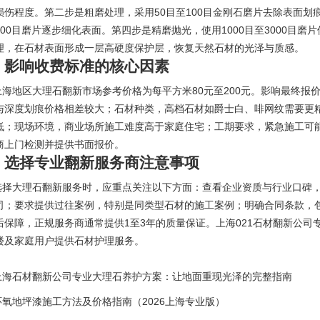
损伤程度。第二步是粗磨处理，采用50目至100目金刚石磨片去除表面划
500目磨片逐步细化表面。第四步是精磨抛光，使用1000目至3000目
理，在石材表面形成一层高硬度保护层，恢复天然石材的光泽与质感。
、影响收费标准的核心因素
上海地区大理石翻新市场参考价格为每平方米80元至200元。影响最终报
与深度划痕价格相差较大；石材种类，高档石材如爵士白、啡网纹需要更
低；现场环境，商业场所施工难度高于家庭住宅；工期要求，紧急施工可
商上门检测并提供书面报价。
、选择专业翻新服务商注意事项
选择大理石翻新服务时，应重点关注以下方面：查看企业资质与行业口碑
司；要求提供过往案例，特别是同类型石材的施工案例；明确合同条款，
后保障，正规服务商通常提供1至3年的质量保证。上海021石材翻新公司
楼及家庭用户提供石材护理服务。
上海石材翻新公司专业大理石养护方案：让地面重现光泽的完整指南
环氧地坪漆施工方法及价格指南（2026上海专业版）