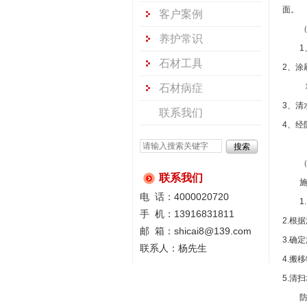
面。
客户案例
养护常识
1
石材工具
2
、涂
石材病症
3
、清
联系我们
4
、经
（
联系我们
电 话：4000020720
1.
手 机：13916831811
2.
根据
邮 箱：shicai8@139.com
3.
确定
联系人：杨先生
4.
搬移
5.
清扫