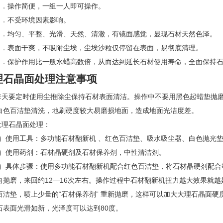
3 ．操作简便，一组一人即可操作。
4 ．不受环境因素影响。
5 ．均匀、平整、光滑、天然、清澈，有镜面感觉，显现石材天然色泽。
6 ．表面干爽，不吸附尘埃，尘埃沙粒仅停留在表面，易彻底清理。
7 ．保护作用比一般水蜡高数倍，从而达到延长石材使用寿命，全面保持
理石晶面处理
注意事项
每天要定时使用尘推除尘保持石材表面清洁。操作中不要用黑色起蜡垫抛
白色百洁垫清洗，地刷硬度较大易磨损地面，造成地面光洁度差。
大理石晶面处理：
1）使用工具：多功能石材翻新机 、红色百洁垫、吸水吸尘器、白色抛光
2）使用药剂：石材晶硬剂及石材保养剂，中性清洁剂。
3）具体步骤：使用多功能石材翻新机配合红色百洁垫，将石材晶硬剂配合
向抛磨，来回约12—16次左右。操作过程中石材翻新机扭力越大效果就
百洁垫，喷上少量的“石材保养剂” 重新抛磨，这样可以加大大理石晶面
石表面光滑如新，光泽度可以达到80度。