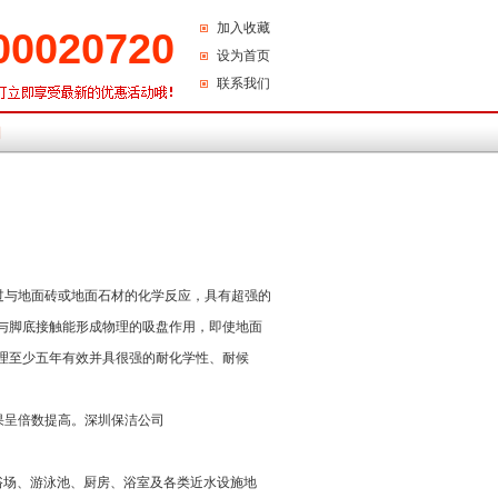
加入收藏
00020720
设为首页
联系我们
们
过与地面砖或地面石材的化学反应，具有超强的
与脚底接触能形成物理的吸盘作用，即使地面
理至少五年有效并具很强的耐化学性、耐候
果呈倍数提高。
深圳保洁公司
浴场、游泳池、厨房、浴室及各类近水设施地