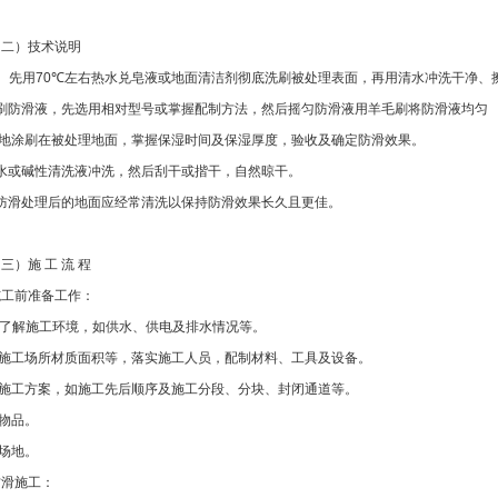
（二）技术说明
、先用
70℃
左右热水兑皂液或地面清洁剂彻底洗刷被处理表面，再用清水冲洗干净、
刷防滑液，先选用相对型号或掌握配制方法，然后摇匀防滑液用羊毛刷将防滑液均匀
地涂刷在被处理地面，掌握保湿时间及保湿厚度，验收及确定防滑效果。
水或碱性清洗液冲洗，然后刮干或揩干，自然晾干。
防滑处理后的地面应经常清洗以保持防滑效果长久且更佳。
三）施 工 流 程
施工前准备工作：
了解施工环境，如供水、供电及排水情况等。
施工场所材质面积等，落实施工人员，配制材料、工具及设备。
施工方案，如施工先后顺序及施工分段、分块、封闭通道等。
物品。
场地。
防滑施工：