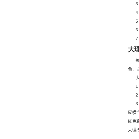
大
色、
应横
红色
大理