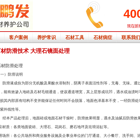
40
客户案例
养护常识
石材工具
石材病症
联系我
石材防滑技术 大理石镜面处理
石材防滑
处理
（一）防滑说明
、防滑液成份为部分无机酸及果酸水溶制剂，阴离子表面活性剂等，无毒、无味。通
，能有效渗入地砖及石材毛细通道，使该通道增宽，其上层形成坑凹，遇水或油渍时
损其内部原有结构不变并能保证任何时间不会脱落，地面色泽基本不变，一经防滑处
紫外线性等。
、经本产品处理后，地面砖或地面石材干燥时，防滑效果明显，遇水及油腻后防滑效
应材质：各类地面瓷砖、大理石、花岗石、磨石地坪及珐琅浴缸等。
用场所：各公共场所和商业服务设施及企事业单位的门厅通道、大小餐厅、洗手间、