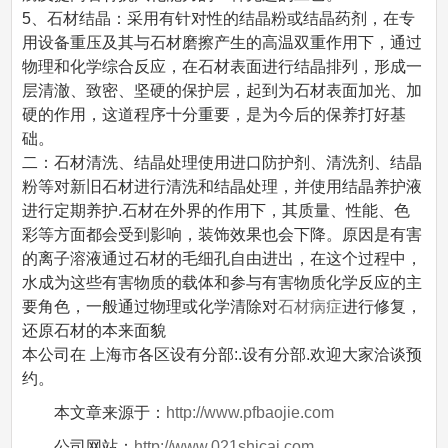
5、石材结晶：采用有针对性的结晶粉或结晶药剂，在专
用设备重压及其与石材磨擦产生的高温双重作用下，通过
物理和化学综合反应，在石材表面进行结晶排列，形成一
层清澈、致密、坚硬的保护层，起到为石材表面加光、加
硬的作用，这道程序十分重要，是为今后的保养打好基
础。
二：石材清洗、结晶处理使用进口防护剂、清洗剂、结晶
粉等对新旧石材进行清洗和结晶处理，并使用结晶养护液
进行定期养护.石材在外界的作用下，其质量、性能、色
彩等方面都会受到影响，装饰效果也会下降。原因是有害
的离子溶液通过石材的毛细孔自由进出，在这个过程中，
水成为这些有害物质的载体和参与有害物质化学反应的主
要角色，一般通过物理或化学清除对
石材病症
进行修复，
还原石材的本来面貌
本公司在 上海市各区设有分部:.设有分部.欢迎大家洽谈预
约。
本文章来源于：
http://www.pfbaojie.com
公司网站：
http://www.021shicai.com