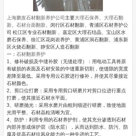
上海鹏发石材翻新养护公司
主要
大理石保养
、
大理石翻
新
、
石材台面翻新
、闵行区石材翻新、青浦区石材养护公
司 松江区专业石材翻新 、嘉定区大理石结晶、宝山区水
磨石保养、徐汇区花岗岩养护、黄浦区洞石翻新、浦东新
区火烧石翻新、静安区人造石翻新
一：
石材翻新养护
1、修补破损及中缝补胶（无缝处理）：用电动工具将原
有破损的表面及石材安装的中缝重新切割，使缝隙的宽度
差降至最低。采用专用云石胶进行修补，并使其尽量接近
石材颜色。
2、剪口位打磨：采用专用剪口研磨片对剪口位进行重点
打磨，使其接近石材水平面。
3、研磨抛光：采用水磨片由粗到细进行研磨，致使地面
光滑平整、石材晶粒清晰为宜。
4、防护：利用专用的石材养护剂，使其充分渗透到石材
内部并形成保护层（阻水层），从而达到防水、防污、防
腐及提高石材抗风化能力的一种先进的工艺。