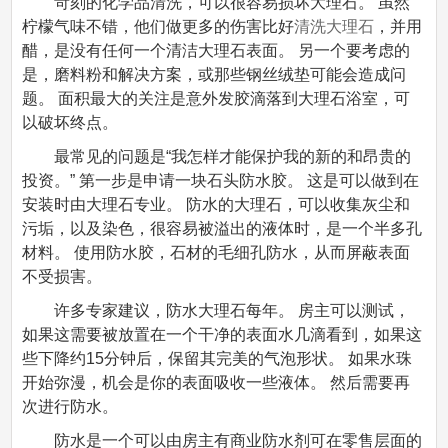
苛刻的化学品清洗，可以很容易损坏大理石。 虽然
柠檬气味不错，他们做更多的伤害比好
清洗大理石
，并用
醋，是没有任何一个清洁大理石表面。 另一个要考虑的
是，磨料粉和解决方案，或那些钢丝绒垫可能会造成问
题。 面积最大的关注是意外发胶滴落到大理石浴室，可
以破坏终点。
最常见的问题是“我怎样才能保护我的新的和昂贵的
投资。” 第一步是申请一块石头防水胶。 这是可以做到在
安装时由大理石专业。 防水的大理石，可以收集灰尘和
污垢，以及染色，很容易被溢出的液体时，是一个半多孔
材料。 使用防水胶，石材的毛细孔防水，从而屏蔽表面
不受损害。
许多专家建议，防水大理石每年。 房主可以测试，
如果这需要被放置在一个干净的表面水几滴看到，如果这
些下降约15分钟后，保留其完美的气泡形状。 如果水珠
开始弥漫，机会是你的表面吸收一些液体。 然后需要再
次进行防水。
防水是一个可以由房主有商业防水剂可在零售层面的