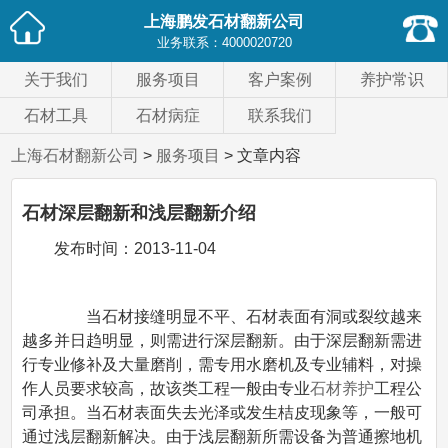
上海鹏发石材翻新公司
业务联系：
4000020720
关于我们
服务项目
客户案例
养护常识
石材工具
石材病症
联系我们
上海石材翻新公司
>
服务项目
> 文章内容
石材深层翻新和浅层翻新介绍
发布时间：
2013-11-04
当石材接缝明显不平、石材表面有洞或裂纹越来
越多并日趋明显，则需进行深层翻新。由于深层翻新需进
行专业修补及大量磨削，需专用水磨机及专业辅料，对操
作人员要求较高，故该类工程一般由专业
石材养护
工程公
司承担。当石材表面失去光泽或发生桔皮现象等，一般可
通过浅层翻新解决。由于浅层翻新所需设备为普通擦地机