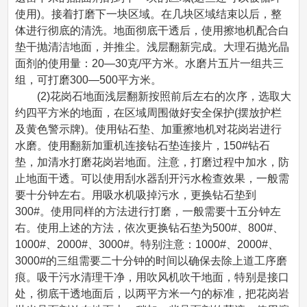
使用)。接着打磨下一块区域。在几块区域结束以后，整
体进行彻底的清洗。地面彻底干透后，使用擦地机配合白
垫干抛清洁地面，并推尘。浅层翻新完成。大理石抛光晶
面剂的使用量：20—30克/平方米。水磨片五片一组共三
组，可打磨300—500平方米。
(2)花岗石地面浅层翻新按照前后左右的次序，选取大
约四平方米的地面，在区域周围做好安全保护(摆放护栏
及黄色警示牌)。使用钻石垫、加重擦地机对花岗岩进行
水磨。使用翻新加重机连接钻石垫连接片，150#钻石
垫，加清水打磨花岗岩地面。注意，打磨过程中加水，防
止地面干透。可以使用刮水器刮开污水检查效果，一般需
要十分钟左右。用吸水机吸掉污水，更换钻石垫到
300#。使用同样的方法进行打磨，一般需要十五分钟左
右。使用上述的方法，依次更换钻石垫为500#、800#、
1000#、2000#、3000#。特别注意：1000#、2000#、
3000#的三组需要二十分钟的时间以确保去除上道工序磨
痕。吸干污水清理干净，用吹风机吹干地面，特别是接口
处，彻底干透地面后，以两平方米一勺的标准，把花岗岩