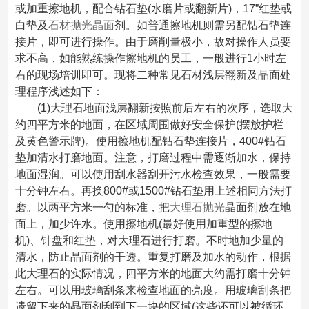
或加重擦地机，配合钻石垫(水磨片或翻新片)，17”红垫或
白垫及
石材抛光晶面
剂。如普通擦地机则需另配钻石垫连
接片，即可进行操作。由于磨削量极小，故对操作人员要
求不高，如能熟练操作擦地机的员工，一般进行1小时左
右的现场培训即可。现将二种常见石材浅层翻新及晶面处
理程序浅述如下：
(1)大理石地面浅层翻新按照前后左右的次序，选取大
约四平方米的地面，在区域周围做好安全保护(摆放护栏
及黄色警示牌)。使用擦地机配钻石垫连接片，400#钻石
垫加清水打磨地面。注意，打磨过程中需逐渐加水，保持
地面湿润。可以使用刮水器刮开污水检查效果，一般需要
十分钟左右。再换800#或1500#钻石垫用上述相同方法打
磨。以两平方米一勺的标准，把
大理石抛光
晶面剂放在地
面上，加少许水。使用擦地机(最好使用加重型的擦地
机)、针盘和红垫，对大理石进行打磨。不时地加少量的
清水，防止晶面剂的干透。重复打磨及加水的动作，根据
此大理石的实际情况，四平方米的地面大约需打磨十分钟
左右。可以用玻璃刮条来检查地面的亮度。用玻璃刮条把
遗留下来的晶面剂刮到下一块的区域(这些还可以被循环