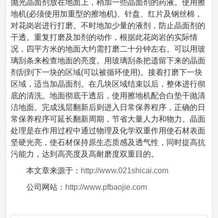
抛光晶面剂放在地面上，稍加一些晶面剂的药液。使用擦
地机(必须使用加重型的擦地机)、针盘、红片及钢丝棉，
对花岗岩进行打磨。不时地加少量的液剂，防止晶面剂的
干透。重复打磨及加剂的动作，根据此花岗岩的实际情
况，四平方米的地面大约需打磨二十分钟左右。可以用玻
璃刮条来检查地面的亮度。用玻璃刮条把遗留下来的晶面
剂刮到下一块的区域(可以被循环使用)。接着打磨下一块
区域，适当加晶面剂。在几块区域结束以后，整体进行彻
底的清洗。地面彻底干透后，使用擦地机配合白垫干抛清
洁地面。完成浅层翻新后则进入日常保养程序，正确的日
常保养程序可延长翻新周期，节省大量人力和物力。晶面
处理是在作用过程中通过物理及化学双重作用使石材表面
坚硬光亮，使石材保持原生态质感及透气性，同时提高抗
污能力，达到高亮度及高耐磨度双重目的。
本文章来源于：
http://www.021shicai.com
公司网站：
http://www.pfbaojie.com