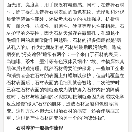
面光洁、亮度高，用手摸没有粗糙感。同时，在选择石材
时，除了要注意选择石材表面的颜色花纹、光泽度和外观
质量等装饰性能外，还应考虑石材的抗压强度、抗折强
度、耐久性、抗冻性、耐磨性、硬度等理化性能指标。石
材护里的必要性，因为石材天然存在微细孔，孔隙越小，
毛细作用的表面吸附作用越强，石材的很多病症都是“病
从孔入”的。作为地面材料的石材铺装后吸污纳垢、造成
病变的“污染途径”通常有两个：一个来自于石材的表层，
当咖啡、茶水、墨汁等有色液体及细小尘埃、生物腐蚀其
肌体后很难清理。既然石材需要维护保养，一些加工企业
和
消费者
会在石材的表面上打蜡加以保护，但当蜡覆盖在
石材表面后，石材表面的
毛细孔
就会被堵，二次维护时，
已存在石材表面的蜡就会成为防护渗入石材内部的障碍，
这时，石材与地面间的水泥或粘接剂就会因为潮湿或化学
反应慢慢“侵入”石材的肌体，造成石材返碱和色斑等病
变。这种方法不但无法根治石材的病变，还会使病症加
重，这也是产生石材病变的另一个的“污染途径”。
石材养护一般操作流程