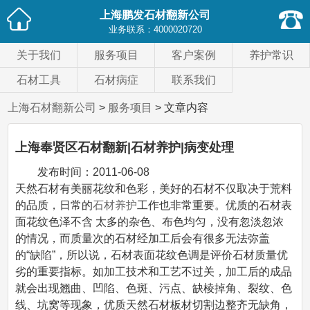
上海鹏发石材翻新公司
业务联系：
4000020720
关于我们
服务项目
客户案例
养护常识
石材工具
石材病症
联系我们
上海石材翻新公司
>
服务项目
> 文章内容
上海奉贤区石材翻新|石材养护|病变处理
发布时间：
2011-06-08
天然石材有美丽花纹和色彩，美好的石材不仅取决于荒料
的品质，日常的
石材养护
工作也非常重要。优质的石材表
面花纹色泽不含 太多的杂色、布色均匀，没有忽淡忽浓
的情况，而质量次的石材经加工后会有很多无法弥盖
的“缺陷”，所以说，石材表面花纹色调是评价石材质量优
劣的重要指标。如加工技术和工艺不过关，加工后的成品
就会出现翘曲、凹陷、色斑、污点、缺棱掉角、裂纹、色
线、坑窝等现象，优质天然石材板材切割边整齐无缺角，