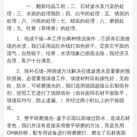
一、翻新结晶工程；二、石材渗水及污染的处
理；三、水斑的处理预防；四、白华的处理；五、锈斑的
处理；六、污斑的处理；七、蜡垢的处理；八、磨损处
理；九、吐黄（草绳黄）的处理。
1、地成干燥--本工序分两种情况操作，①原有石面接
缝的水渍，我们采用远红外线灯加热烘干。②其它平面的
湿气，自然晾干。结果，水渍现象已彻底去除，既经济又
合理，客户十分满意。
2、填补石缝--用填缝方法解决石缝渗透水是重要的预
防措施。必需重视填缝工作。填缝材料应粘接性好，无粉
粒，防水，可研磨抛光的，我们选用德国超级云石裂痕补
剂，按照工艺进行了填隙填补（填补面同石材平面取平，
填缝应均匀，防止遗漏。）并经过两小时以上的干燥固
化。
3、整平研磨抛光--鉴于石面以前做过防水，造成石材
变色，我们并没有直接采用整平研磨的方法，而是先用
O#钢丝棉，配专用设备进行研磨擦打、磨去了石材表面