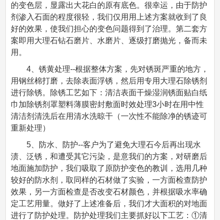
的变色层，显露出大花白的原有底色。很幸运，由于防护
剂渗入石面的程度很轻，我们仅用用上述方案就收到了良
好的效果，使我们担心的变色问题得到了治理。第二套方
案即用大理石钻石磨片、水磨片、逐级打磨抛光，备而未
用。
4、锈黄处理--根据整体方案，先对锈斑严重的地方，
用钢丝棉打磨，去除表面浮锈，然后用专用大理石除锈剂
进行除锈。除锈工艺如下：清洁表面干燥湿润锈面贴白纸
巾加除锈剂罩塑料薄膜密封敷面时效处理3小时在用中性
清洁剂清洗后在用清水洗晾干（一次性不能除净的锈迹可
重新处理）
5、防水、防护--客户为了避免大理石今后再出现水
渍、泛锈，和遭受其它污染，是意我们的方案，对研磨后
地面施加防护，我们吸取了原防护变色的教训，选用几种
较好的防水剂，取同样的石材做了实验，一方面检查防护
效果，另一方面检查是否改变石材颜色，并根据吸水率确
定工艺用量。做好了上述准备后，我们才大面积的对地面
进行了防护处理。防护处理我们主要抓好以下工艺：①清