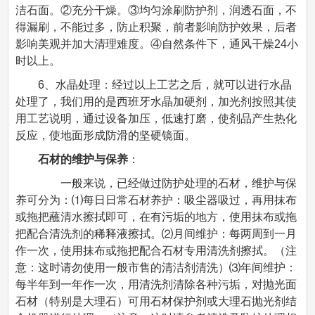
洁石面。②充分干燥。③均匀涂刷防护剂，润透石面，不
得漏刷，不能过多，防止积聚，前者影响防护效果，后者
影响美观并加大清理难度。④自然条件下，通风干燥24小
时以上。
6、水晶处理：经过以上工艺之后，就可以进行水晶
处理了，我们用的是西班牙水晶加硬剂，加光剂按照其使
用工艺说明，通过设备加压，低速打磨，使剂品产生热化
反应，使地面形成防滑的坚硬镜面。
石材的维护与保养
：
一般来说，已经做过防护处理的石材，维护与保
养可分为：⑴每日日常石材养护：吸尘器吸过，再用抹布
或拖把蘸清水擦拭即可，在有污垢的地方，使用抹布或拖
把配合清洗剂的稀释液擦拭。⑵月间维护：每两周到一月
作一次，使用抹布或拖把配合石材专用清洗剂擦拭。（注
意：这时请勿使用一般市售的清洁剂清洗）⑶年间维护：
每半年到一年作一次，用清洗剂清除各种污垢，对抛光面
石材（特别是大理石）可用石材保护剂或大理石抛光剂结