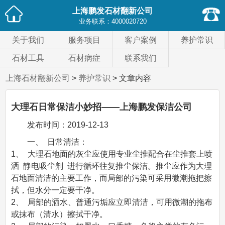
上海鹏发石材翻新公司
业务联系：
4000020720
关于我们
服务项目
客户案例
养护常识
石材工具
石材病症
联系我们
上海石材翻新公司
>
养护常识
> 文章内容
大理石日常保洁小妙招——上海鹏发保洁公司
发布时间：
2019-12-13
一、  日常清洁：
1、  大理石地面的灰尘应使用专业尘推配合在尘推套上喷
洒  静电吸尘剂  进行循环往复推尘保洁。推尘应作为大理
石地面清洁的主要工作，而局部的污染可采用微潮拖把擦
拭，但水分一定要干净。
2、  局部的洒水、普通污垢应立即清洁，可用微潮的拖布
或抹布（清水）擦拭干净。