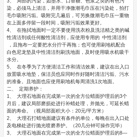
3、  局部的污染，如墨水、口香糖、色浆之类的有色污
染，必须马上清洁，并用干净微潮毛巾压在污染处，拍打
毛巾吸附污垢。吸附完几遍后，可另换微潮毛巾压一重物
在上面多停留一段时间，吸附污垢效果更好。
4、  在拖拭地面时一定不要使用洗衣粉及洗洁精之类的碱
性清洁剂或任何酸性清洁剂，应使用专用的  中性清洁剂 
 ，且拖布一定要把水分拧干再拖；也可使用刷地机配合
白色尼龙垫及中性清洁剂刷洗地面，及时使用吸水机吸干
水分。
5、  在冬季为了方便清洁工作和清洁效果，建议在出入口
放置吸水地垫，保洁员也应同时作好随时清洁污垢、污水
的准备。且地面也应使用刷地机每周清洗1次地面。
二、  定期养护：
1、  大理石地面在完成第一次的全方位蜡面护理后的3个
月后，建议局部磨损处进行补蜡处理，并抛光，可延长蜡
面的寿命。（视局部面积大小：20元/平方米）
2、  大理石打蜡地面建议有条件的单位，每晚在出入口处
及电梯处进行抛光喷磨养护。（20几分钟可操作完毕）
3、  大理石地面在完成第一次的全方位蜡面护理后的8—