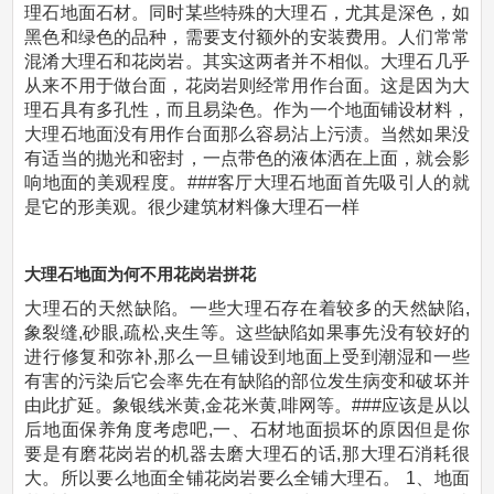
理石地面石材。同时某些特殊的大理石，尤其是深色，如
黑色和绿色的品种，需要支付额外的安装费用。人们常常
混淆大理石和花岗岩。其实这两者并不相似。大理石几乎
从来不用于做台面，花岗岩则经常用作台面。这是因为大
理石具有多孔性，而且易染色。作为一个地面铺设材料，
大理石地面没有用作台面那么容易沾上污渍。当然如果没
有适当的抛光和密封，一点带色的液体洒在上面，就会影
响地面的美观程度。###客厅大理石地面首先吸引人的就
是它的形美观。很少建筑材料像大理石一样
大理石地面为何不用花岗岩拼花
大理石的天然缺陷。一些大理石存在着较多的天然缺陷,
象裂缝,砂眼,疏松,夹生等。这些缺陷如果事先没有较好的
进行修复和弥补,那么一旦铺设到地面上受到潮湿和一些
有害的污染后它会率先在有缺陷的部位发生病变和破坏并
由此扩延。象银线米黄,金花米黄,啡网等。###应该是从以
后地面保养角度考虑吧,一、石材地面损坏的原因但是你
要是有磨花岗岩的机器去磨大理石的话,那大理石消耗很
大。所以要么地面全铺花岗岩要么全铺大理石。 1、地面