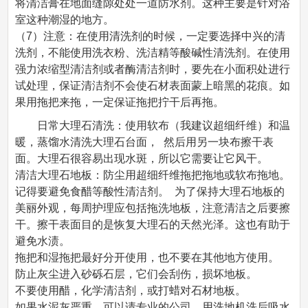
将清洁膏在地面缝隙处处一道防水剂。这种主要是针对浴
室这种潮湿的地方。
（7）注意：在使用清洗剂的时候，一定要选择中兴的清
洗剂，不能使用洗衣粉、洗洁精等酸碱性清洗剂。在使用
强力浓缩型清洁剂或者酶清洁剂时，要先在小面积处进行
试处理，保证清洁剂不会使石材表面蒙上暗黑的花痕。如
果用拖把来拖，一定保证拖把拧干后再拖。
日常大理石清洗：使用软布（我建议超细纤维）和温
暖，蒸馏水清洗大理石台面，  然后用另一块布擦干表
面。大理石很容易出现水斑，所以它需要让它风干。
清洁大理石地板：防尘用超细纤维拖把拖地或软布拖地。
记得要避免食醋等酸性清洁剂。  为了保持大理石地板的
美丽外观，每周护理应包括拖洗地板，注意清洁之后要擦
干。擦干表面目的是恢复大理石的天然光泽。这也有助于
避免水渍。
拖把和湿拖把最好分开使用，也不要在其他地方使用。  
防止灰尘进入砂砾石层，它们会刮伤，损坏地板。  
不要使用醋，化学清洁剂，或打蜡对石材地板。  
如果水泥灰严重，可以请专业的公司，用洗地机洗后吸水