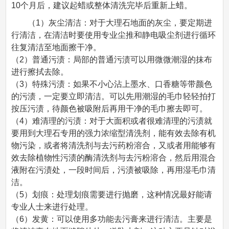
10个月后，建议起蜡或整体清洗完毕后重新上蜡。
（1）灰尘清洁：对于大理石地面的灰尘，要定期进
行清洁，在清洁时要使用专业尘推和静电吸尘剂进行循环
往复清洁至地面擦干净。
（2）普通污渍：局部的普通污渍可以用微微潮湿的抹布
进行擦拭去除。
（3）特殊污渍：如果不小心沾上墨水、口香糖等带颜色
的污渍，一定要立即清洁。可以先用潮湿的毛巾轻轻拍打
按压污渍，待颜色被吸附后再用干净的毛巾擦去即可。
（4）难清理的污渍：对于大面积或者很难清理的污渍就
要用到大理石专用的强力浓缩型清洗剂，能有效去除有机
物污染，或者将清洗剂与去污药粉溶合，又或者用能够有
效去除植物性污渍的酶清洗剂与去污粉溶合，然后用混合
液附在污渍处，一段时间后，污渍被吸除，再用湿毛巾清
洁。
（5）划痕：处理划痕需要进行抛磨，这种情况最好能请
专业人士来进行处理。
（6）发黄：可以使用多功能去污膏来进行清洁。主要是