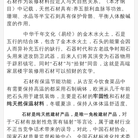
石材作为装修材料拉近人与大自然关系。《本才纲
目》中记载，天然石材具有:养五脏利血脉等功效。
珊瑚、水晶等半宝石则具有保护骨骼、平衡人体酸碱
度的作用。
中华千年文化《易经》的金木水火土，石是
五行的结合体，包含了金木水火土，石头的能量会因
人而异补充五行的缺行。石器时代和古老战争时期石
头用来进攻防卫武器，后来人们将其演变为石器物用
于辟邪镇宅。同时“石材”与“拾财”同音，这就是高端
家居楼宇装修用石材可以招财的玄学。
石材有保温节能功能，从古至今饮食菜品中
有需要保持高温的都采用石制碗钵，欧洲从几千年前
把石头用于建筑装饰，主要是石材的
牢固性
和石材是
纯天然保温材料
，冬暖夏凉，保持人体体温舒适度。
对
石材是纯天然建材产品，是唯一免检建材产品，
于“石材有放射性危害有辐射”等言论，属于建材行业
不正当竞争话术带来的误导，对此，中国石材协会、
国家石材质量监督检验中心、全国石材标准化技术委