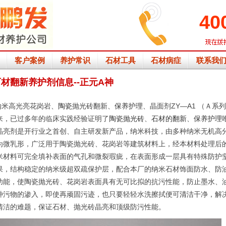
40
客户案例
养护常识
石材工具
石材病症
联系我
石材翻新养护剂信息--正元A神
纳米高光亮花岗岩、
陶瓷
抛光砖翻新、
保养护理
、晶面剂ZY—A1 （Ａ系
来，已过多年的临床实践经验证明了
陶瓷抛光砖
、
石材的翻新
、
保养护理
晶亮剂是开行业之首创、自主研发新产品，纳米科技，由多种纳米无机高
为微乳形，广泛用于陶瓷抛光砖、花岗岩等建筑材料上，经本材料处理后
米材料可完全填补表面的气孔和微裂瑕疵，在表面形成一层具有特殊防护
果，结构稳定的纳米级超双疏保护层，配合本厂的纳米石材饰面防水、防
功能，使陶瓷抛光砖、花岗岩表面具有无可比拟的抗污性能，防止墨水、
种污物的渗入，即使再顽固污迹，也只要轻轻水洗擦拭便可
清洁
干净，解
清洁的难题，保证石材、抛光砖晶亮和顶级防污性能。