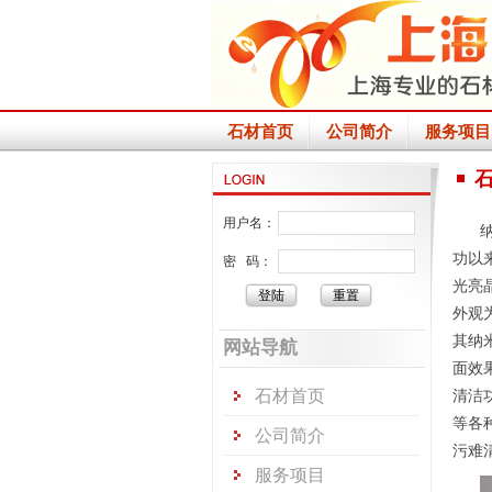
石材首页
公司简介
服务项目
用户名：
功以
密 码：
光亮
外观
其纳
网站导航
面效
石材首页
清洁
等各
公司简介
污难
服务项目