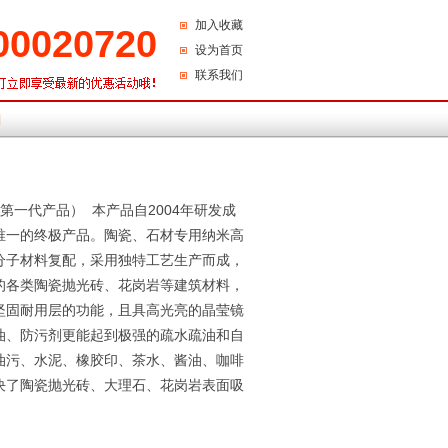
加入收藏
00020720
设为首页
联系我们
们
列第一代产品） 本产品自2004年研发成
唯一的终极产品。陶瓷、石材专用纳米高
分子材料复配，采用独特工艺生产而成，
的各类陶瓷抛光砖、花岗岩等建筑材料，
坚固耐用层的功能，且具高光亮的晶莹镜
油、防污剂更能起到极强的疏水疏油和自
油污、水泥、橡胶印、茶水、酱油、咖啡
决了陶瓷抛光砖、大理石、花岗岩表面吸