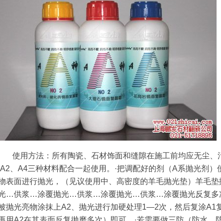
使用方法：所有陶瓷、石材饰面和缝隙在施工前均应无尘、污
、A2、A4三种材料配合一起使用。·把调配好的剂（A系抛光剂
物表面进行抛光，（见议使用中、高密度的羊毛抛光垫）羊毛垫
光…供浆…涂覆抛光…供浆…涂覆抛光…供浆…涂覆抛光反复多
被抛光亮物涂抹上A2、抛光进行加硬处理1—2次，然后复涂A1
再用A2在其表面反复抛磨多次）即可。·若需要做三防（防水、