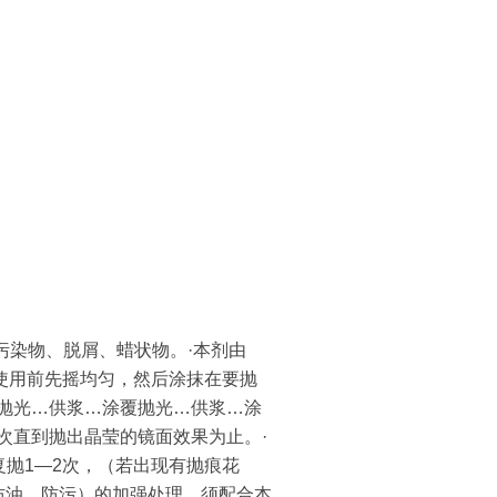
染物、脱屑、蜡状物。·本剂由
）使用前先摇均匀，然后涂抹在要抛
抛光…供浆…涂覆抛光…供浆…涂
次直到抛出晶莹的镜面效果为止。·
复抛1—2次，（若出现有抛痕花
防油、防污）的加强处理，须配合本