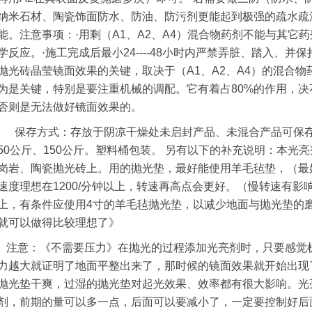
纳米石材、陶瓷饰面防水、防油、防污剂更能起到极强的疏水疏
能。注意事项：·用剩（A1、A2、A4）混合物药剂不能与其它
学反应。·施工完成后最小24----48小时内严禁弄脏、踏入、并
抛光砖晶莹镜面效果的关键，取决于（A1、A2、A4）的混合
为是关键，特别是要注重机械的调配。它有着占80%的作用，
否则是无法做好镜面效果的。
保存方式：存放于阴凉干燥处未启封产品、未混合产品可保存6
50公斤、150公斤。塑料桶包装。 另有以下的补充说明：本光亮
岗岩、陶瓷抛光砖上。用的抛光垫，最好能使用羊毛毡垫，（最
速度理想在1200/分钟以上，转速再高点会更好。（慢转速有影响
上，有条件应使用4寸的羊毛毡抛光垫，以减少地面与抛光垫的
就可以做得比较理想了》
注意：《不需要压力》在抛光的过程添加光亮剂时，只要感觉
力越大就证明了地面平整出来了，那时候的镜面效果就开始出现
抛光垫干爽，过湿的抛光垫对起光效果、效率都有很大影响。光
剂，前期的量可以多一点，后面可以要减小了，一定要控制好后