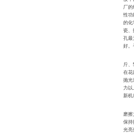
厂的
性功
的化
瓷、
孔最
好。
斤、
在花
抛光
力以
新机
磨擦
保持
光亮