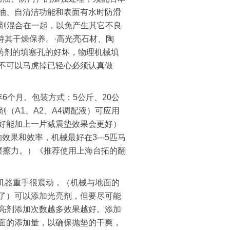
油、自清洁功能和表面有水时防滑
药剂混合在一起，以免产生其它不良
保持其干燥保养。·高光亮石材、陶
物药剂的填塞孔的好坏，物理机械填
决不可以马虎掉已轻心必须认真做
个月。包装方式：5公斤、20公
剂（A1、A2、A4调配液）可应用
好能加上一片减震垫效果会更好）
效果和效率，机械最好在3---5匹马
磨擦力。）《推荐使用上海台拓的翻
机器重手很震动，（机械与地面的
了）可以添加光亮剂，但要尽可能
亮剂添加次数越多效果越好。添加
面的添加量，以确保抛垫的干爽，