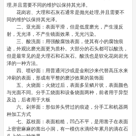
理,并且需要不同的维护以保持其光泽。
花岗岩、大理和石灰石通常是抛光处理,并且需要不
同的维护以保持其光泽。
二、亚光面：表面平滑，但是低度磨光，产生漫反
射，无光泽，不产生镜面效果，无光污染。
三、酸洗面：用强酸腐蚀
表面，使其有小的腐蚀痕
迹，外观比磨光面更为质朴。大部分的石头都可以酸洗，
但是最常见的是大理石和石灰石。酸洗也是软化花岗岩光
泽的一种方法。
四、喷砂面：用普通河沙或是金刚沙来代替高压水来
冲刷
的表面，形成有平整的磨沙效果的装饰面
五、火烧面：火烧过后，表面多呈鳞片状，表面颜色
与光面不同。分手工烧面和设备烧面两种，前者用于异型
及边，后者用于大板
六、剁斧面：形似斧头劈过的痕迹，分手工和机器两
种加工方式
七、荔枝面：表面粗糙，凹凸不平，是用凿子在表面
上密密麻麻的凿出小洞，有一模仿水滴经年累月的滴在石