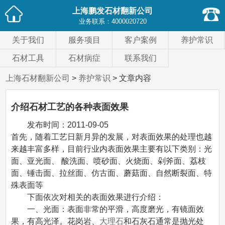
上海鹏发石材翻新公司
业务联系：
4000020720
关于我们
服务项目
客户案例
养护常识
石材工具
石材病症
联系我们
上海石材翻新公司
>
养护常识
> 文章内容
介绍石材工艺的各种表面效果
发布时间：
2011-09-05
首先，随着
工艺日新月异的发展，对
表面效果的处理也越
来越丰富多样，目前
行业内表面效果主要有以下类别：光
面、亚光面、 酸洗面、喷砂面、火烧面、剁斧面、荔枝
面、锤击面、拉丝面、仿古面、蘑菇面、自然断裂面、特
殊表面等
下面依次对相关的表面效果进行介绍：
一、光面：表面非常的平滑，高度磨光，有镜面效
果，有高光泽。花岗岩、
大理石
和石灰石通常是抛光处