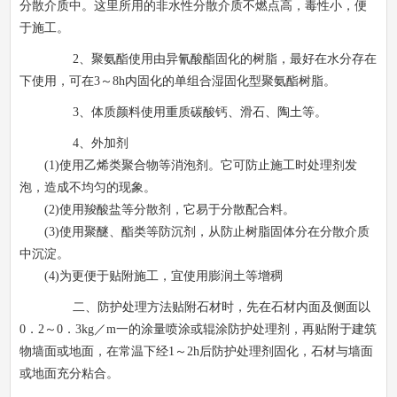
分散介质中。这里所用的非水性分散介质不燃点高，毒性小，便
于施工。
2
、聚氨酯使用由异氰酸酯固化的树脂，最好在水分存在
下使用，可在
3
～
8h
内固化的单组合湿固化型聚氨酯树脂。
3
、体质颜料使用重质碳酸钙、滑石、陶土等。
4
、外加剂
(1)
使用乙烯类聚合物等消泡剂。它可防止施工时处理剂发
泡，造成不均匀的现象。
(2)
使用羧酸盐等分散剂，它易于分散配合料。
(3)
使用聚醚、酯类等防沉剂，从防止树脂固体分在分散介质
中沉淀。
(4)
为更便于贴附施工，宜使用膨润土等增稠
二、防护处理方法贴附石材时，先在石材内面及侧面以
0
．
2
～
0
．
3kg
／
m
一的涂量喷涂或辊涂防护处理剂，再贴附于建筑
物墙面或地面，在常温下经
1
～
2h
后防护处理剂固化，石材与墙面
或地面充分粘合。