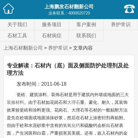
上海鹏发石材翻新公司
业务联系：
4000020720
关于我们
服务项目
客户案例
养护常识
石材工具
石材病症
联系我们
上海石材翻新公司
>
养护常识
> 文章内容
专业解读：石材内（底）面及侧面防护处理剂及处
理方法
发布时间：
2011-06-18
瓷砖、建筑涂料、装饰石材是用于建筑内外墙或地面的三大
装修材料
。由于石材如花岗石和
大理石
重、豪化、耐久，其装饰
效果较瓷砖和涂料更强。花岗石、大理石等石材的一般贴附方法
是先在砼墙面或地面涂抹砂浆，然后在石材上涂密封剂再贴附。
但由于砼和水泥砂浆中含有的
氢氧化钙
和硫酸钙会析出石材表
面，产生润斑和白霜，严重损害其美观。还有，嵌入石材内的金