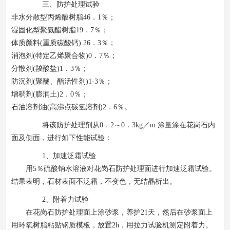
三、防护处理试验
非水分散型丙烯酸树脂
46
．
1
％；
湿固化型聚氨酯树脂
19
．
7
％；
体质颜料
(
重质碳酸钙
) 26
．
3
％；
消泡剂
(
特定乙烯聚合物
)0
．
7
％；
分散剂
(
羧酸盐
)1
．
3
％；
防沉剂
(
聚醚、酯活性剂
)1-3
％；
增稠剂
(
膨润土
)2
．
0
％；
石油溶剂油
(
高沸点碳氢溶剂
)2
．
6
％。
将该防护处理剂从
0
．
2
～
0
．
3kg
／
m
涂量涂在花岗石内
面及侧面，进行如下性能试验：
1
、加速泛霜试验
用
5
％硫酸钠水溶液对花岗石防护处理面进行加速泛霜试验。
结果表明，石材表面不泛霜，不变色，无结晶析出。
2
、附着力试验
在花岗石防护处理面上涂砂浆，养护
21
天，然后在砂浆面上
用环氧树脂粘贴钢质模板，放置
2h
，用拉力试验机测定附着力。