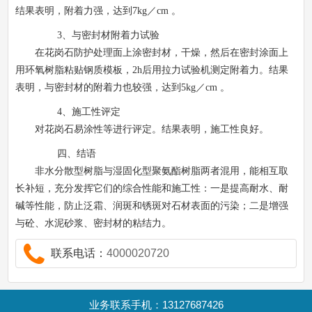
结果表明，附着力强，达到
7kg
／
cm
。
3
、与密封材附着力试验
在花岗石防护处理面上涂密封材，干燥，然后在密封涂面上
用环氧树脂粘贴钢质模板，
2h
后用拉力试验机测定附着力。结果
表明，与密封材的附着力也较强，达到
5kg
／
cm
。
4
、施工性评定
对花岗石易涂性等进行评定。结果表明，施工性良好。
四、结语
非水分散型树脂与湿固化型聚氨酯树脂两者混用，能相互取
长补短，充分发挥它们的综合性能和施工性：一是提高耐水、耐
碱等性能，防止泛霜、润斑和锈斑对石材表面的污染；二是增强
与砼、水泥砂浆、密封材的粘结力。
联系电话：
4000020720
业务联系手机：13127687426