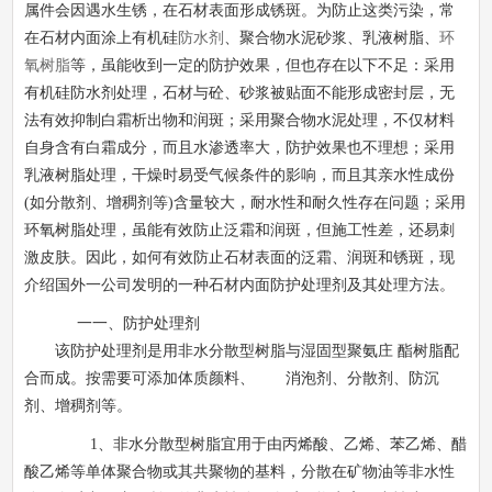
属件会因遇水生锈，在石材表面形成锈斑。为防止这类污染，常
在石材内面涂上有机硅
防水剂
、聚合物水泥砂浆、乳液树脂、
环
氧树脂
等，虽能收到一定的防护效果，但也存在以下不足：采用
有机硅防水剂处理，石材与砼、砂浆被贴面不能形成密封层，无
法有效抑制白霜析出物和润斑；采用聚合物水泥处理，不仅材料
自身含有白霜成分，而且水渗透率大，防护效果也不理想；采用
乳液树脂处理，干燥时易受气候条件的影响，而且其亲水性成份
(
如分散剂、增稠剂等
)
含量较大，耐水性和耐久性存在问题；采用
环氧树脂处理，虽能有效防止泛霜和润斑，但施工性差，还易刺
激皮肤。因此，如何有效防止石材表面的泛霜、润斑和锈斑，现
介绍国外一公司发明的一种石材内面防护处理剂及其处理方法。
一一、防护处理剂
该防护处理剂是用非水分散型树脂与湿固型聚氨庄
酯树脂配
合而成。按需要可添加体质颜料、 消泡剂、分散剂、防沉
剂、增稠剂等。
1
、非水分散型树脂宜用于由丙烯酸、乙烯、苯乙烯、醋
酸乙烯等单体聚合物或其共聚物的基料，分散在矿物油等非水性