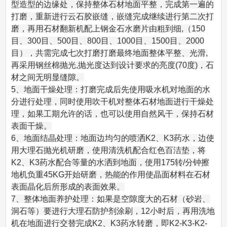
型造型的边缘处，保持整体石材地面平整，完成第一遍的
打磨，重新进行云石胶嵌缝，嵌缝完成继续进行第二次打
磨，再用石材翻新机配上钢金石水磨片由粗到细,（150
目、300目、500目、800目、1000目、1500目、2000
目），共需完成七次打磨打磨最终地面整体平整、光滑,
再采用钢丝棉抛光,抛光度达到设计要求的亮度(70度)，石
材之间无明显缝隙。
5、地面干燥处理：打磨完成后先使用吸水机对地面的水
分进行处理，同时使用吹干机对整体石材地面进行干燥处
理，如果工期允许的话，也可以使用自然风干，保持石材
表面干燥。
6、地面结晶处理：地面边均匀的喷洒K2、K3药水，边使
用大理石抛光机研磨，使用清洗机配合红色百洁垫，将
K2、K3药水配合等量的水洒到地面，使用175转/分钟擦
地机负重45KG开始研磨，热能的作用使晶面材料在石材
表面晶化后所形成的表面效果。
7、整体地面养护处理：如果是空隙度大的石材（砂岩、
洞石等）要进行大理石防护剂涂刷，12小时后，再用洗地
机在地面进行交替完成K2、K3药水转磨，即K2-K3-K2-