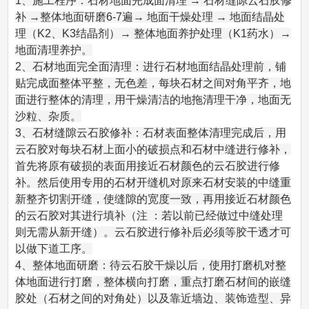
1、施工程序：石材地面完成面清理 → 石材缝隙云石胶修
补 →整体地面研磨6-7遍→ 地面干燥处理 → 地面结晶处
理（K2、K3结晶剂）→ 整体地面养护处理（K1药水）→
地面清理养护。
2、石材地面完全面清理：进行石材地面结晶处理前，铺
贴完成面整体平整，无色差，每块石材之间对角平齐，地
面进行整体的清理，用干燥清洁的地拖清理干净，地面无
沙粒、杂质。
3、石材缝隙云石胶修补：石材表面整体清理完成后，用
云石胶对每块石材上面小的破损点和石材中缝进行修补，
首先将原有破损的表面用接近石材颜色的云石胶进行修
补。然后使用专用的石材开缝机对原来石材安装的中缝重
新整齐切割开缝，使缝隙的宽度一致，再用接近石材颜色
的云石胶对其进行填补（注 ：若以前已经做过中缝处理
则无需从新开缝）。云石胶进行修补后必须等胶干透才可
以做下道工序。
4、整体地面研磨：待云石胶干燥以后，使用打磨机对整
体地面进行打磨，整体横向打磨，重点打磨石材间的嵌缝
胶处（石材之间的对角处）以及靠近墙边、装饰造型、异