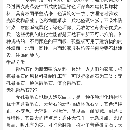
经过两次高温烧结而成的新型绿色环保高档建筑装饰材
料。具有板面平整洁净，色调均匀一致，纹理清晰雅致，
光泽柔和晶莹，色彩绚丽璀璨，质地坚硬细腻，不吸水防
污染，耐酸碱抗风化，绿色环保、无放射性毒害等优质素
质。这些优良的理化性能都是天然石材所不可比拟的。各
种规格的、不同颜色的平面板、弧型板可用于建筑物的内
外墙面、地面、圆柱、台面和家具装饰等任何需要石材建
设、装饰的地点。
微晶分类
微晶石作为新型建筑材料，逐渐走入人们的家庭，根
据微晶石的原材料及制作工艺，可以把微晶石为三类：无
孔微晶石、通体微晶石、复合微晶石。
无孔微晶石???
无孔微晶石也称人造汉白玉，是一种多项理化指标均
优于普通微晶石、天然石的新型高级环保石材，其色泽纯
正、不变色、无辐射、不吸污、硬度高、耐酸碱、耐磨损
等特性。其最大的特点是：通体无气孔、无杂斑点、光泽
度高、吸水率为零、可打磨翻新。祢补了普通微晶石，天