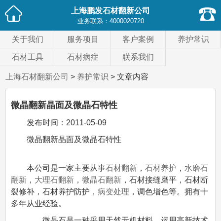
上海鹏发石材翻新公司
业务联系：
4000020720
关于我们
服务项目
客户案例
养护常识
石材工具
石材病症
联系我们
上海石材翻新公司
>
养护常识
> 文章内容
微晶翻新晶面及微晶石特性
发布时间：
2011-05-09
微晶翻新晶面及微晶石特性
本公司是一家主要从事
石材翻新
，
石材养护
，
水磨石
翻新
，
大理石翻新
，
微晶石翻新
，石材接缝磨平，石材断
裂修补，石材养护防护，
病变处理
，调色增色等。拥有十
多年从业经验。
微晶石是一种采用天然无机材料，运用高新技术