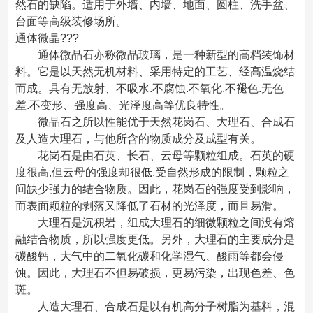
然石的缺陷。适用于外墙、内墙、地面、圆柱、洗手盆、
台面等高级装修场所。
通体微晶???
通体微晶石亦称微晶玻璃，是一种新型的高档装饰材
料。它是以天然无机材料、采用特定的工艺、经高温烧结
而成。具有无放射、不吸水.不腐蚀.不氧化.不褪色.无色
差.不变形、强度高、光泽度高等优良特性。
微晶石之所以性能优于天然花岗石、大理石、合成石
及人造大理石，与他所含的物质成分及成型有关。
花岗石是由石英、长石、云母等颗粒组成。石英的硬
度很高,但云母的强度却很低,受自然形成的限制，颗粒之
间缺少强力的结合物质。因此，花岗石的强度受到影响，
而表面颗粒的剥落又降低了石材的光泽度，而且易滑。
大理石是沉积岩，组成大理石的细微颗粒之间没有熔
融结合物质，所以强度更低。另外，大理石的主要成分是
碳酸钙，大气中的二氧化碳和化学湿气、酸雨等都会侵
蚀。因此，大理石不但易破损，更易污染，出现色差、色
斑。
人造大理石、合成石是以有机高分子树脂为基料，混