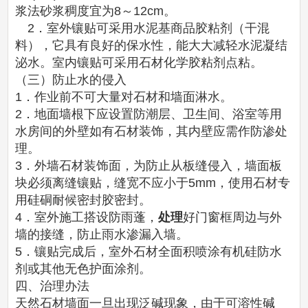
浆法砂浆稠度宜为8～12cm。
2．室外镶贴可采用水泥基商品胶粘剂（干混
料），它具有良好的保水性，能大大减轻水泥凝结
泌水。室内镶贴可采用石材化学胶粘剂点粘。
（三）防止水的侵入
1．作业前不可大量对石材和墙面淋水。
2．地面墙根下应设置防潮层、卫生间、浴室等用
水房间的外壁如有石材装饰，其内壁应需作防渗处
理。
3．外墙石材装饰面，为防止从板缝侵入，墙面板
块必须离缝镶贴，缝宽不应小于5mm，使用石材专
用硅硐耐候密封胶密封。
4．室外施工搭设防雨蓬，
处理
好门窗框周边与外
墙的接缝，防止雨水渗漏入墙。
5．镶贴完成后，室外石材全面积喷涂有机硅防水
剂或其他无色护面涂剂。
四、治理办法
天然石材墙面一旦出现泛碱现象，由于可溶性碱