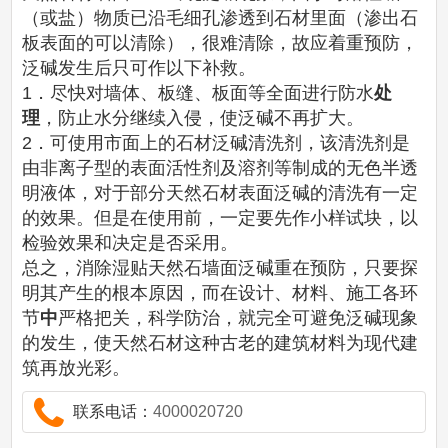
（或盐）物质已沿毛细孔渗透到石材里面（渗出石
板表面的可以清除），很难清除，故应着重预防，
泛碱发生后只可作以下补救。
1．尽快对墙体、板缝、板面等全面进行防水
处
理
，防止水分继续入侵，使泛碱不再扩大。
2．可使用市面上的石材泛碱清洗剂，该清洗剂是
由非离子型的表面活性剂及溶剂等制成的无色半透
明液体，对于部分天然石材表面泛碱的清洗有一定
的效果。但是在使用前，一定要先作小样试块，以
检验效果和决定是否采用。
总之，消除湿贴天然石墙面泛碱重在预防，只要探
明其产生的根本原因，而在设计、材料、施工各环
节
中
严格把关，科学防治，就完全可避免泛碱现象
的发生，使天然石材这种古老的建筑材料为现代建
筑再放光彩。
联系电话：
4000020720