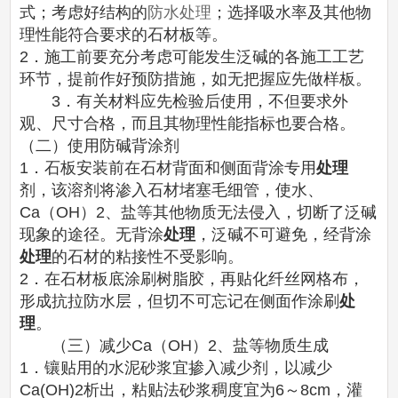
式；考虑好结构的
防水处理
；选择吸水率及其他物
理性能符合要求的石材板等。
2．施工前要充分考虑可能发生泛碱的各施工工艺
环节，提前作好预防措施，如无把握应先做样板。
3．有关材料应先检验后使用，不但要求外
观、尺寸合格，而且其物理性能指标也要合格。
（二）使用防碱背涂剂
1．石板安装前在石材背面和侧面背涂专用
处理
剂，该溶剂将渗入石材堵塞毛细管，使水、
Ca（OH）2、盐等其他物质无法侵入，切断了泛碱
现象的途径。无背涂
处理
，泛碱不可避免，经背涂
处理
的石材的粘接性不受影响。
2．在石材板底涂刷树脂胶，再贴化纤丝网格布，
形成抗拉防水层，但切不可忘记在侧面作涂刷
处
理
。
（三）减少Ca（OH）2、盐等物质生成
1．镶贴用的水泥砂浆宜掺入减少剂，以减少
Ca(OH)2析出，粘贴法砂浆稠度宜为6～8cm，灌