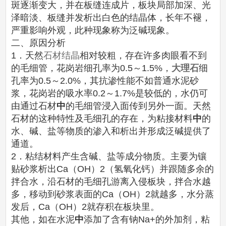
斑逐渐变大，并在板缝连成片，板块局部加深、光
泽暗淡、板缝并发析出白色的结晶体，长年不褪，
严重影响外观，此种现象称为泛碱现象。
二、原因分析
1．天然
石材结晶
相对较粗，存在许多肉眼看不到
的毛细管，花岗岩细孔率为0.5～1.5%，
大理石
细
孔率为0.5～2.0%，其抗渗性能不如普通水泥砂
浆，花岗岩的吸水率0.2～1.7%是较低的，水仍可
由通过石材
中
的毛细管浸入面传到另外一面。天然
石材的这种特性及毛细孔的存在，为粘接材料
中
的
水、碱、盐等物质的渗入和析出并形成泛碱提供了
通道。
2．粘结材料产生含碱、盐等成分物质。主要为镶
贴砂浆析出Ca（OH）2（氢氧化钙）并跟随多余的
拌合水，沿石材的毛细孔游离入侵板块，拌合水越
多，移动到砂浆表面的Ca（OH）2就越多，水分蒸
发后，Ca（OH）2就存积在板块里。
其他，如在水泥
中
添加了含有钠Na+的外加剂，粘