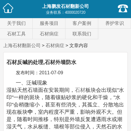
上海鹏发石材翻新公司
业务联系：
4000020720
关于我们
服务项目
客户案例
养护常识
石材工具
石材病症
联系我们
上海石材翻新公司
>
石材病症
> 文章内容
石材反碱的处理,石材外墙防水
发布时间：
2011-07-09
一、泛碱现象
湿贴天然石墙面在安装期间，
石材
板块会出现似"水
印"一样的斑块，随着镶贴砂浆的硬化和干燥，"水
印"会稍微缩小，甚至有些消失，其孤立、分散地出
现在板块
中
，室内程度不严重，影响外观不大。但
是，随着时间推移，特别是外墙反复遭遇雨水或潮
湿天气，水从板缝、墙根等部位侵入，天然石的水