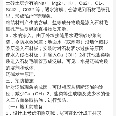
土砖土壤含有的Na+、Mg2+、K+、Ca2+、C1-、
So42-、C032-等，遇水溶解，会渗透到石材毛细孔
里，形成"白华"等现象。
粘结材料产生的含碱、盐等成分物质是渗入石材毛
细孔产生泛碱的直接物质来源。
3．水的渗入。由于外墙接缝用水泥细砂砂浆勾
缝，令防水效果差；地面水（或潮湿）沿墙体或砂
浆层侵入石材板；安装时对石材洒水过多等原因，
使水入侵石材板，并溶入Ca（OH）2和其他盐类物
质进入石材毛细管形成泛碱。可见，水是泛碱物质
的溶剂和载体。
泛碱发生原理。
三、预防措施
针对泛碱现象的成因，可以相应从切断泛碱的途
径，减少Ca（OH）2、盐类等生成物及减少水的侵
入三方面采取措施，进行预防。
（一）施工前准备
1．设计上考虑消除泛碱，尽可能设计成干挂形