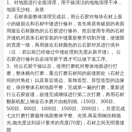
1、对地面进行全面清理，用干燥清洁的地拖清理干净，
地面无沙粒、杂质
2、石材表面整体清理完成后，用云石胶对每块石材上面
小的破损点和石材中缝进行修补，首先将原有破损的表面
用接近石材颜色的云石胶进行修补。然后使用专用的石材
开缝机对原来石材安装的中缝重新整齐切割开缝，使缝隙
的宽度一致，再用接近石材颜色的云石胶对其进行填补
（注 ：若以前已经做过中缝处理则无需从新开缝）。云
石胶进行修补后必须等胶干透才可以做下道工序。
3、待云石胶干燥以后，使用打磨机对整体地面进行打
磨，整体横向打磨，重点打磨石材间的嵌缝胶处（石材之
间的对角处）以及靠近墙边、装饰造型、异型造型的边缘
处，保持整体石材地面平整，完成第一遍的打磨，重新进
行云石胶嵌缝，嵌缝完成继续进行第二次打磨，再用石材
翻新机配上钢金石水磨片由粗到细,（150目、300目、
500目、800目、1000目、1500目、2000目），共需完成
七次打磨打磨最终地面整体平整、光滑,再采用钢丝棉抛
光,抛光度达到设计要求的亮度(70度)，石材之间无明显缝
隙