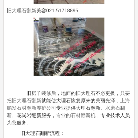
旧
大理石翻新
美容021-51718895
旧
房子装修
后，地面的旧大理石不必更换，只要
把
旧大理石翻新
就能使大理石恢复原来的美丽光泽，
上海
鹏发石材翻新养护公司
专业提供大理石翻新、
水磨石翻
新
、花岗岩翻新服务，专业的
石材翻新机
，专业技术人员
为您服务。
旧大理石翻新流程：